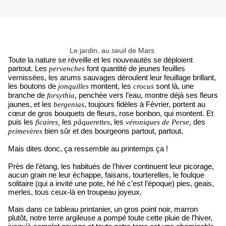
Le jardin, au seuil de Mars
Toute la nature se réveille et les nouveautés se déploient
partout. Les
font quantité de jeunes feuilles
pervenches
vernissées, les arums sauvages déroulent leur feuillage brillant,
les boutons de
montent, les
sont là, une
jonquilles
crocus
branche de
, penchée vers l’eau, montre déjà ses fleurs
forsythia
jaunes, et les
, toujours fidèles à Février, portent au
bergenias
cœur de gros bouquets de fleurs, rose bonbon, qui montent. Et
puis les
les
, les
des
ficaires,
pâquerettes
véroniques de Perse,
bien sûr et des bourgeons partout, partout.
primevères
Mais dites donc, ça ressemble au printemps ça !
Près de l’étang, les habitués de l’hiver continuent leur picorage,
aucun grain ne leur échappe, faisans, tourterelles, le foulque
solitaire (qui a invité une pote, hé hé c’est l’époque) pies, geais,
merles, tous ceux-là en troupeau joyeux.
Mais dans ce tableau printanier, un gros point noir, marron
plutôt, notre terre argileuse a pompé toute cette pluie de l’hiver,