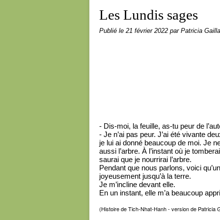
Les Lundis sages
Publié le
21 février 2022
par Patricia Gaill
- Dis-moi, la feuille, as-tu peur de l’a
- Je n’ai pas peur. J’ai été vivante d
je lui ai donné beaucoup de moi. Je ne
aussi l’arbre. À l’instant où je tombera
saurai que je nourrirai l’arbre.
Pendant que nous parlons, voici qu’un f
joyeusement jusqu’à la terre.
Je m’incline devant elle.
En un instant, elle m’a beaucoup app
(Histoire de Tich-Nhat-Hanh - version de Patricia G