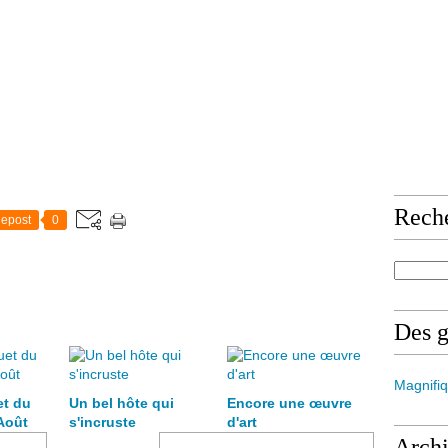
Rech
epost
0
Des 
Magnifiq
et du
Un bel hôte qui
Encore une œuvre
Août
s'incruste
d'art
Arch