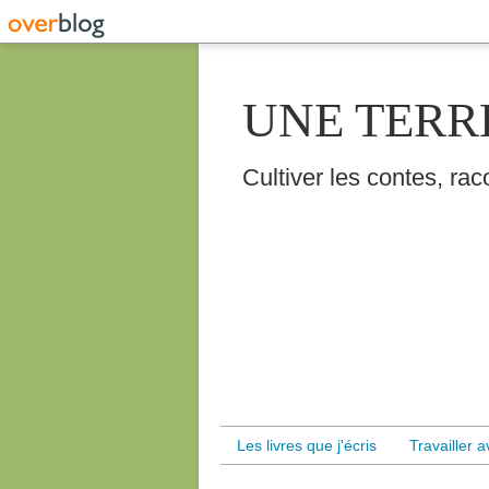
UNE TERR
Cultiver les contes, raco
Les livres que j'écris
Travailler 