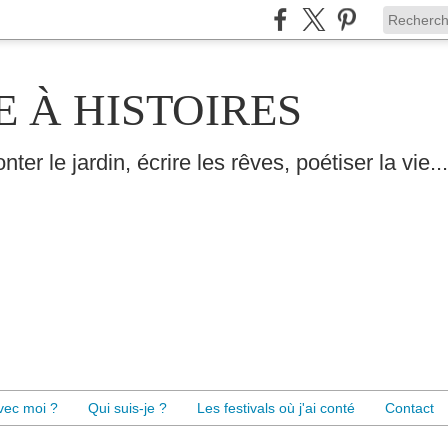
E À HISTOIRES
nter le jardin, écrire les rêves, poétiser la vie...
avec moi ?
Qui suis-je ?
Les festivals où j'ai conté
Contact