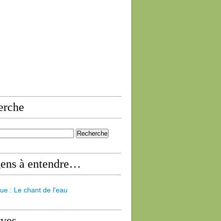
erche
gens à entendre…
ue : Le chant de l'eau
ives