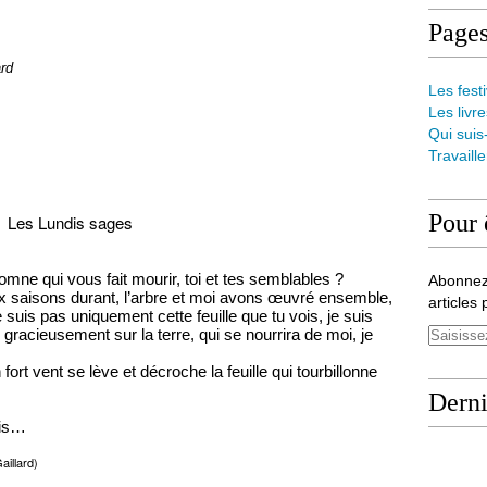
Page
ard
Les festi
Les livre
Qui suis
Travaill
Pour 
Les Lundis sages
utomne qui vous fait mourir, toi et tes semblables ?
Abonnez
eux saisons durant, l’arbre et moi avons œuvré ensemble,
articles 
 suis pas uniquement cette feuille que tu vois, je suis
i gracieusement sur la terre, qui se nourrira de moi, je
ort vent se lève et décroche la feuille qui tourbillonne
Derni
ris…
aillard)