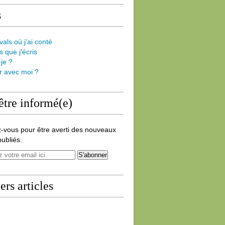
s
vals où j'ai conté
s que j'écris
-je ?
er avec moi ?
être informé(e)
-vous pour être averti des nouveaux
publiés.
ers articles