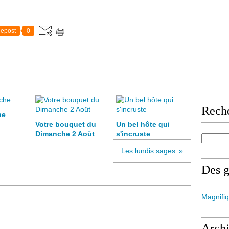
epost
0
Rech
he
Votre bouquet du
Un bel hôte qui
Dimanche 2 Août
s'incruste
Les lundis sages
Des 
Magnifiq
Arch