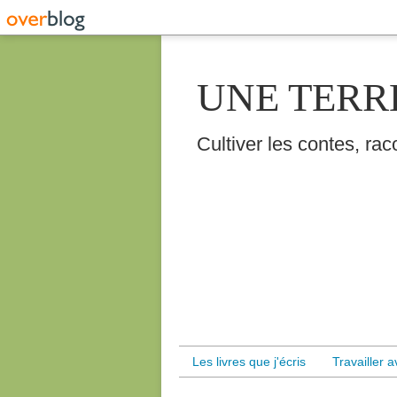
UNE TERR
Cultiver les contes, raco
Les livres que j'écris
Travailler 