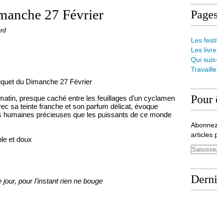
manche 27 Février
Page
ard
Les festi
Les livre
Qui suis
Travaill
uquet du Dimanche 27 Février
Pour 
 matin, presque caché entre les feuillages d’un cyclamen
avec sa teinte franche et son parfum délicat, évoque
lités humaines précieuses que les puissants de ce monde
Abonnez
articles 
le et doux
Derni
jour, pour l’instant rien ne bouge