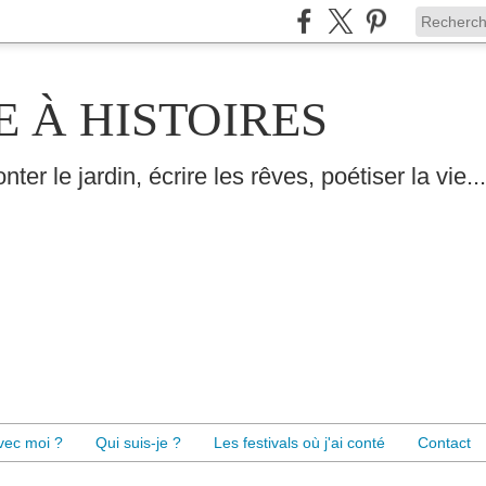
E À HISTOIRES
nter le jardin, écrire les rêves, poétiser la vie...
avec moi ?
Qui suis-je ?
Les festivals où j'ai conté
Contact