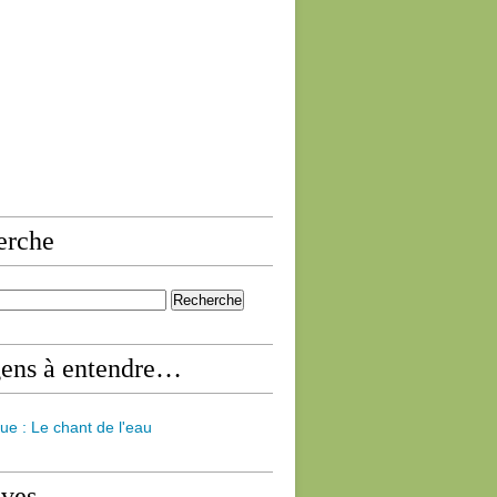
erche
gens à entendre…
ue : Le chant de l'eau
ives