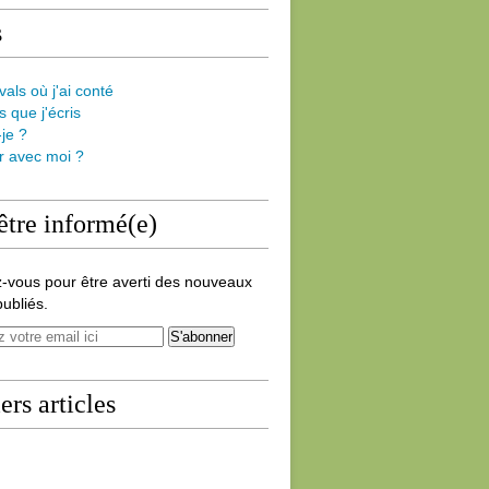
s
vals où j'ai conté
s que j'écris
-je ?
er avec moi ?
être informé(e)
-vous pour être averti des nouveaux
publiés.
ers articles