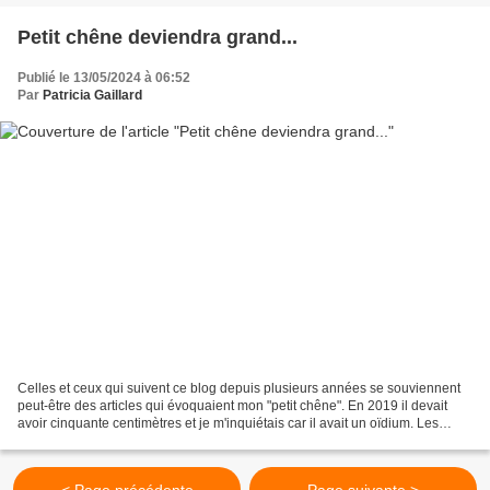
Petit chêne deviendra grand...
Publié le 13/05/2024 à 06:52
Par
Patricia Gaillard
Celles et ceux qui suivent ce blog depuis plusieurs années se souviennent
peut-être des articles qui évoquaient mon "petit chêne". En 2019 il devait
avoir cinquante centimètres et je m'inquiétais car il avait un oïdium. Les
jeunes chênes sont fragiles...
< Page précédente
Page suivante >