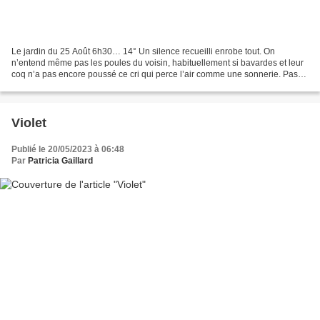
Le jardin du 25 Août 6h30… 14° Un silence recueilli enrobe tout. On
n’entend même pas les poules du voisin, habituellement si bavardes et leur
coq n’a pas encore poussé ce cri qui perce l’air comme une sonnerie. Pas
de chant de tourterelle, ni de corbeau,...
Violet
Publié le 20/05/2023 à 06:48
Par
Patricia Gaillard