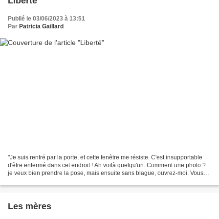
Liberté
Publié le 03/06/2023 à 13:51
Par
Patricia Gaillard
"Je suis rentré par la porte, et cette fenêtre me résiste. C'est insupportable
d'être enfermé dans cet endroit ! Ah voilà quelqu'un. Comment une photo ?
je veux bien prendre la pose, mais ensuite sans blague, ouvrez-moi. Vous
n'imaginez pas comme c'est...
Les mères