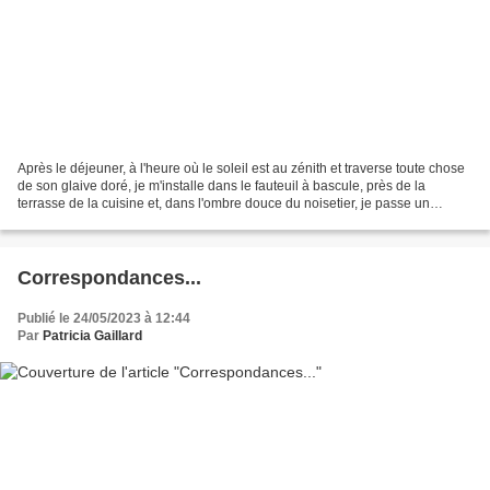
Après le déjeuner, à l'heure où le soleil est au zénith et traverse toute chose
de son glaive doré, je m'installe dans le fauteuil à bascule, près de la
terrasse de la cuisine et, dans l'ombre douce du noisetier, je passe un
moment avec Colette, mon écrivaine...
Correspondances...
Publié le 24/05/2023 à 12:44
Par
Patricia Gaillard