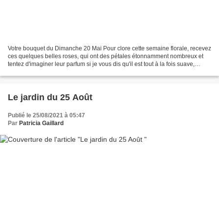
Votre bouquet du Dimanche 20 Mai Pour clore cette semaine florale, recevez
ces quelques belles roses, qui ont des pétales étonnamment nombreux et
tentez d'imaginer leur parfum si je vous dis qu'il est tout à la fois suave,
sucré, envoûtant, profond, enivrant,...
Le jardin du 25 Août
Publié le 25/08/2021 à 05:47
Par
Patricia Gaillard