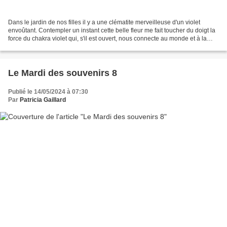
Dans le jardin de nos filles il y a une clématite merveilleuse d'un violet
envoûtant. Contempler un instant cette belle fleur me fait toucher du doigt la
force du chakra violet qui, s'il est ouvert, nous connecte au monde et à la
nature et s'il est fermé...
Le Mardi des souvenirs 8
Publié le 14/05/2024 à 07:30
Par
Patricia Gaillard