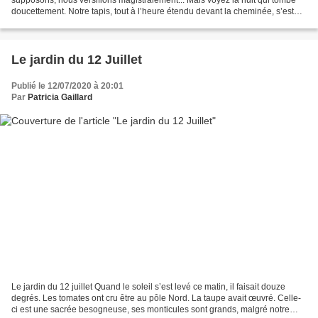
doucettement. Notre tapis, tout à l’heure étendu devant la cheminée, s’est
roulé dans un coin, il me semble qu’il...
Le jardin du 12 Juillet
Publié le 12/07/2020 à 20:01
Par
Patricia Gaillard
Le jardin du 12 juillet Quand le soleil s’est levé ce matin, il faisait douze
degrés. Les tomates ont cru être au pôle Nord. La taupe avait œuvré. Celle-
ci est une sacrée besogneuse, ses monticules sont grands, malgré notre