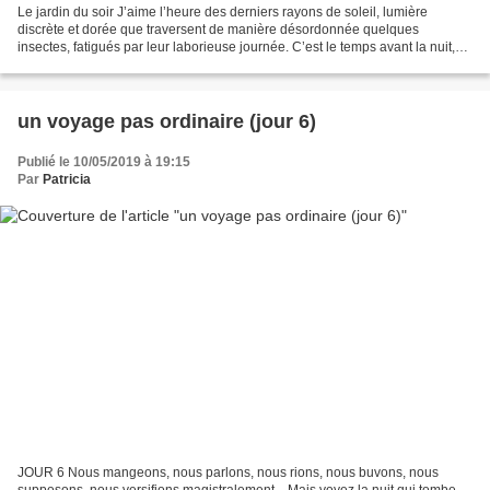
Le jardin du soir J’aime l’heure des derniers rayons de soleil, lumière
discrète et dorée que traversent de manière désordonnée quelques
insectes, fatigués par leur laborieuse journée. C’est le temps avant la nuit,
tout se calme, tout se tait peu à peu,...
un voyage pas ordinaire (jour 6)
Publié le 10/05/2019 à 19:15
Par
Patricia
JOUR 6 Nous mangeons, nous parlons, nous rions, nous buvons, nous
supposons, nous versifions magistralement... Mais voyez la nuit qui tombe