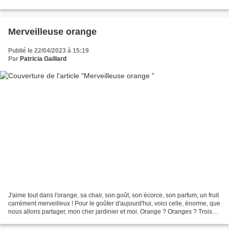
certaine douceur. Nous...
Merveilleuse orange
Publié le 22/04/2023 à 15:19
Par
Patricia Gaillard
J'aime tout dans l'orange, sa chair, son goût, son écorce, son parfum, un fruit
carrément merveilleux ! Pour le goûter d'aujourd'hui, voici celle, énorme, que
nous allons partager, mon cher jardinier et moi. Orange ? Oranges ? Trois
oranges ? Voilà qui...