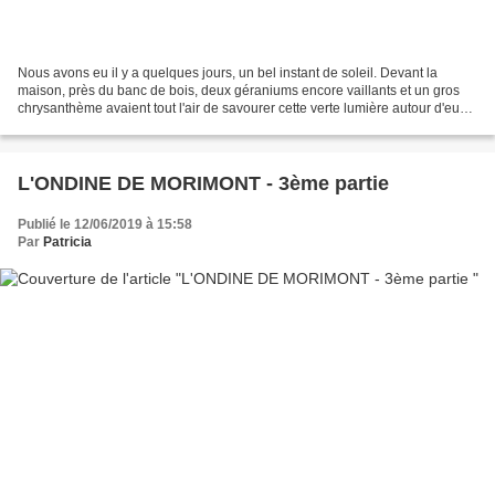
Nous avons eu il y a quelques jours, un bel instant de soleil. Devant la
maison, près du banc de bois, deux géraniums encore vaillants et un gros
chrysanthème avaient tout l'air de savourer cette verte lumière autour d'eux.
J'ai cueilli ce moment et vous...
L'ONDINE DE MORIMONT - 3ème partie
Publié le 12/06/2019 à 15:58
Par
Patricia