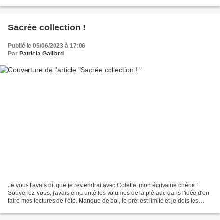
terre lourde. Et puis le ragondin...
Sacrée collection !
Publié le 05/06/2023 à 17:06
Par
Patricia Gaillard
Je vous l'avais dit que je reviendrai avec Colette, mon écrivaine chérie !
Souvenez-vous, j'avais emprunté les volumes de la pléiade dans l'idée d'en
faire mes lectures de l'été. Manque de bol, le prêt est limité et je dois les
rendre mi-Juin. Diantre....