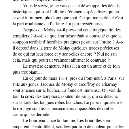
Vous le savez, je ne vais pas ici développer les détails
historiques, qui sont l’affaire d’éminents spécialistes qui en
savent infiniment plus long que moi. Ce qui me parle ici c’est
la part troublante de l’affaire. La part mystérieuse.
Jacques de Molay a-t-il pressenti cette tragique fin des
templiers ? A-t-il su que leur trésor était si convoité et que le
soupçon terrible d’horribles pratiques pesait sur l’ordre ? A-t-
il déposé dans la terre de Molay quelques traces précieuses
de ce qui fut leur force et y sont-elles encore ? Nul ne sait
cela, mais qui pourrait vraiment affirmer le contraire ?
Le mystère demeure. Mais il en est un autre et de loin
plus troublant…
En ce jour de mars 1314, près du Pont-neuf, à Paris, sur
l’Ile aux joncs, Jacques de Molay et Geoffroy de Charnay
sont amenés sur le bûcher. La foule est immense. On voit de
loin la croix des templiers, couleur de sang, qui se détache
sur la toile des longues robes blanches. Le pape-inquisiteur et
le roi-juge sont assis, persécuteurs impassibles devant le
crime qui se déroule.
Le bourreau lance la flamme. Les brindilles s’en
emparent, s’entortillent, soudées par trop de chaleur puis elles