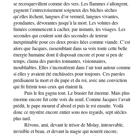
se recroquevillent comme des vers. Les flammes s’allongent,
gagnent l’entrecroisement soigneux des bûches sèches
qu’elles lèchent, langues d’or vermeil, langues vivantes,
grondantes, dévorantes jusqu’à la mort. Les volutes des
fumées commencent à cacher, par instants, les visages. Les
secondes qui coulent sont des secondes de terreur
inexprimable pour ces deux proies liées comme viande. C’est
alors que Jacques, rassemblant dans sa voix toute cette belle
énergie humaine dont il disposait encore et pour si peu de
temps, clama des paroles tonnantes, visionnaires,
inoubliables. Elles s’incrustèrent dans l’air tout autour comme
si elles y avaient été enchâssées pour toujours. Ces paroles
prédisaient la mort et du pape et du roi, avec une conviction
qui fit frémir tous ceux qui étaient là.
Puis le feu gagna tout. Le brasier fut énorme. Mais plus
énorme encore fut cette voix du seuil. Comme Jacques l’avait
prédit, le pape mourut d’abord et puis le roi ensuite. Voilà
donc ce mystère encore entier sous nos regards, sept siècles
plus tard.
Rêvons, ami, devant le trésor de Molay, introuvable,
invisible et beau, et devant la magie qui nourrit encore,