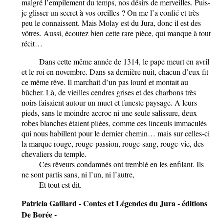
malgré l’empilement du temps, nos désirs de merveilles. Puis-
je glisser un secret à vos oreilles ? On me l’a confié et très
peu le connaissent. Mais Molay est du Jura, donc il est des
vôtres. Aussi, écoutez bien cette rare pièce, qui manque à tout
récit…
Dans cette même année de 1314, le pape meurt en avril
et le roi en novembre. Dans sa dernière nuit, chacun d’eux fit
ce même rêve. Il marchait d’un pas lourd et montait au
bûcher. Là, de vieilles cendres grises et des charbons très
noirs faisaient autour un muet et funeste paysage. A leurs
pieds, sans le moindre accroc ni une seule salissure, deux
robes blanches étaient pliées, comme ces linceuls immaculés
qui nous habillent pour le dernier chemin… mais sur celles-ci
la marque rouge, rouge-passion, rouge-sang, rouge-vie, des
chevaliers du temple.
Ces rêveurs condamnés ont tremblé en les enfilant. Ils
ne sont partis sans, ni l’un, ni l’autre,
Et tout est dit.
Patricia Gaillard - Contes et Légendes du Jura - éditions
De Borée -