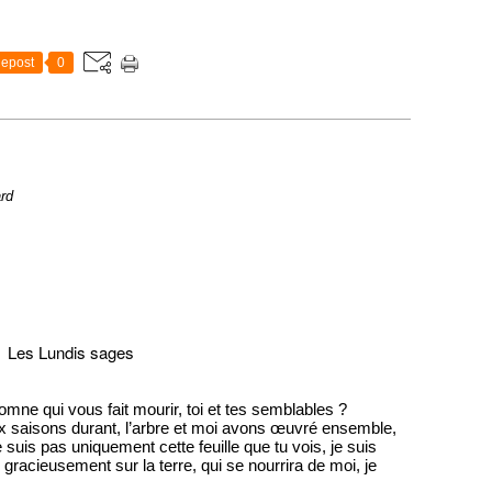
epost
0
ard
Les Lundis sages
utomne qui vous fait mourir, toi et tes semblables ?
eux saisons durant, l’arbre et moi avons œuvré ensemble,
 suis pas uniquement cette feuille que tu vois, je suis
i gracieusement sur la terre, qui se nourrira de moi, je