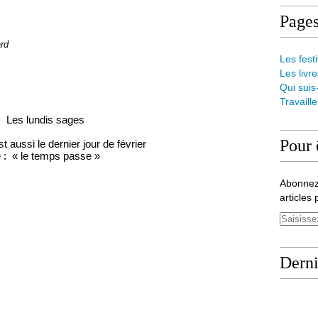
Page
ard
Les festi
Les livre
Qui suis
Travaill
Les lundis sages
Pour 
 aussi le dernier jour de février
 :
« le temps passe »
Abonnez
articles 
Derni