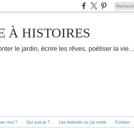
E À HISTOIRES
nter le jardin, écrire les rêves, poétiser la vie...
avec moi ?
Qui suis-je ?
Les festivals où j'ai conté
Contact