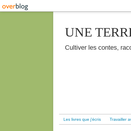
UNE TERR
Cultiver les contes, raco
Les livres que j'écris
Travailler 