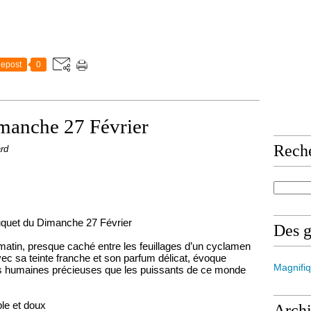
epost
0
manche 27 Février
Rech
ard
uquet du Dimanche 27 Février
Des 
 matin, presque caché entre les feuillages d’un cyclamen
avec sa teinte franche et son parfum délicat, évoque
Magnifiq
lités humaines précieuses que les puissants de ce monde
le et doux
Arch