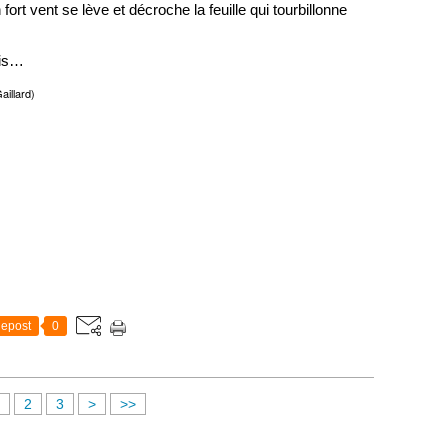
ort vent se lève et décroche la feuille qui tourbillonne
ris…
aillard)
epost
0
2
3
>
>>