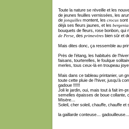
Toute la nature se réveille et les nou
de jeunes feuilles vernissées, les aru
de
montent, les
sont 
jonquilles
crocus
déjà ses fleurs jaunes, et les
bergenia
bouquets de fleurs, rose bonbon, qui 
des
bien sûr et d
de Perse,
primevères
Mais dites donc, ça ressemble au pri
Près de l’étang, les habitués de l’hiv
faisans, tourterelles, le foulque solitai
merles, tous ceux-là en troupeau joye
Mais dans ce tableau printanier, un gr
toute cette pluie de l’hiver, jusqu’à c
gadoue !!!!!!
Joli le jardin, oui, mais tout à fait i
semelles épaisses de boue collante, 
Misère…
Soleil, cher soleil, chauffe, chauffe et
la gaillarde conteuse… gadouilleuse