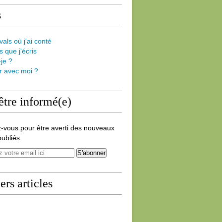
s
vals où j'ai conté
s que j'écris
-je ?
er avec moi ?
être informé(e)
-vous pour être averti des nouveaux
publiés.
ers articles