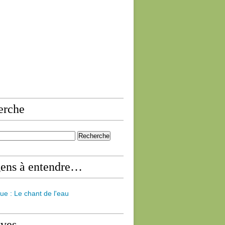
erche
gens à entendre…
ue : Le chant de l'eau
ives