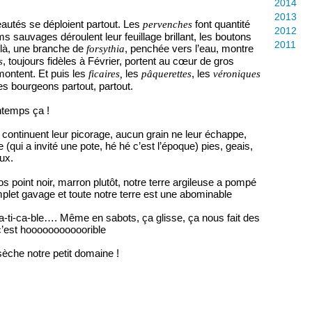
2014
2013
veautés se déploient partout. Les
font quantité
pervenches
2012
ms sauvages déroulent leur feuillage brillant, les boutons
2011
là, une branche de
, penchée vers l’eau, montre
forsythia
, toujours fidèles à Février, portent au cœur de gros
s
montent. Et puis les
les
, les
ficaires,
pâquerettes
véroniques
es bourgeons partout, partout.
ntemps ça !
er continuent leur picorage, aucun grain ne leur échappe,
re (qui a invité une pote, hé hé c’est l’époque) pies, geais,
ux.
os point noir, marron plutôt, notre terre argileuse a pompé
omplet gavage et toute notre terre est une abominable
m-pra-ti-ca-ble…. Même en sabots, ça glisse, ça nous fait des
c’est hooooooooooorible
 sèche notre petit domaine !
…