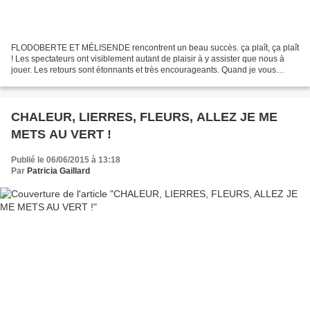
FLODOBERTE ET MÉLISENDE rencontrent un beau succès. ça plaît, ça plaît
! Les spectateurs ont visiblement autant de plaisir à y assister que nous à
jouer. Les retours sont étonnants et très encourageants. Quand je vous
disais que ce n'était pas une chose...
CHALEUR, LIERRES, FLEURS, ALLEZ JE ME
METS AU VERT !
Publié le 06/06/2015 à 13:18
Par
Patricia Gaillard