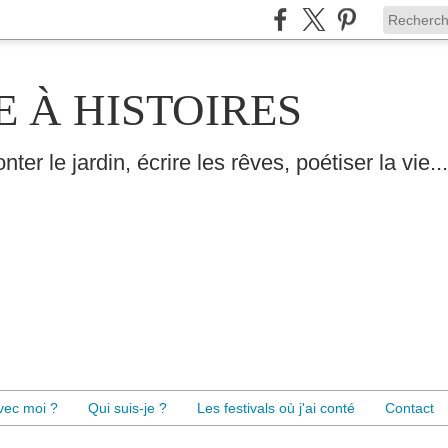
E À HISTOIRES
nter le jardin, écrire les rêves, poétiser la vie...
avec moi ?
Qui suis-je ?
Les festivals où j'ai conté
Contact