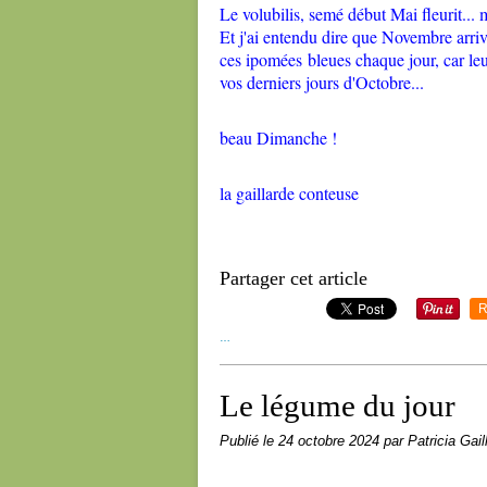
Le volubilis, semé début Mai fleurit... m
Et j'ai entendu dire que Novembre arriv
ces ipomées bleues chaque jour, car leur
vos derniers jours d'Octobre...
beau Dimanche !
la gaillarde conteuse
Partager cet article
R
…
Le légume du jour
Publié le
24 octobre 2024
par Patricia Gail