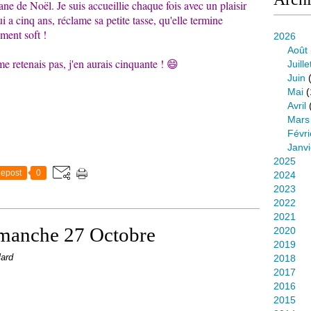
ane de Noël. Je suis accueillie chaque fois avec un plaisir
i a cinq ans, réclame sa petite tasse, qu'elle termine
ement soft !
2026
Août
me retenais pas, j'en aurais cinquante ! 😄
Juille
Juin
(
Mai
(
Avril
Mars
Févri
Janvi
2025
epost
0
2024
2023
2022
2021
imanche 27 Octobre
2020
2019
lard
2018
2017
2016
2015