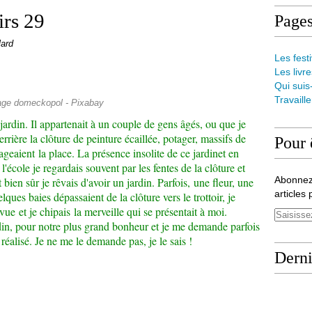
irs 29
Page
lard
Les festi
Les livre
Qui suis
Travaill
ge domeckopol - Pixabay
jardin. Il appartenait à un couple de gens âgés, ou que je
errière la clôture de peinture écaillée, potager, massifs de
Pour 
rtageaient la place. La présence insolite de ce jardinet en
 l'école je regardais souvent par les fentes de la clôture et
Abonnez
bien sûr je rêvais d'avoir un jardin. Parfois, une fleur, une
articles 
ques baies dépassaient de la clôture vers le trottoir, je
 vue et je chipais la merveille qui se présentait à moi.
din, pour notre plus grand bonheur et je me demande parfois
 réalisé. Je ne me le demande pas, je le sais !
Derni