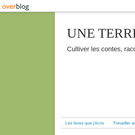
UNE TERR
Cultiver les contes, raco
Les livres que j'écris
Travailler 