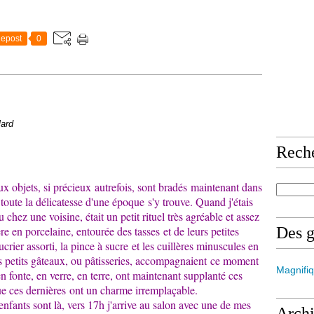
epost
0
lard
Rech
ux objets, si précieux autrefois, sont bradés maintenant dans
, toute la délicatesse d'une époque s'y trouve. Quand j'étais
 chez une voisine, était un petit rituel très agréable et assez
re en porcelaine, entourée des tasses et de leurs petites
Des 
rier assorti, la pince à sucre et les cuillères minuscules en
s petits gâteaux, ou pâtisseries, accompagnaient ce moment
Magnifiq
 en fonte, en verre, en terre, ont maintenant supplanté ces
ue ces dernières ont un charme irremplaçable.
nfants sont là, vers 17h j'arrive au salon avec une de mes
Arch