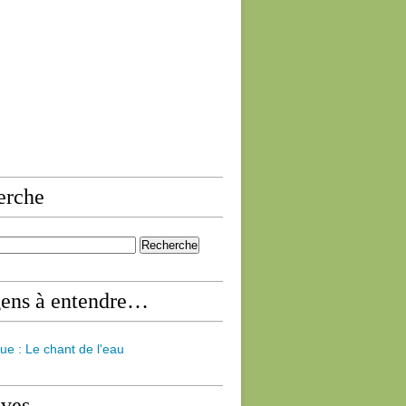
erche
gens à entendre…
ue : Le chant de l'eau
ives