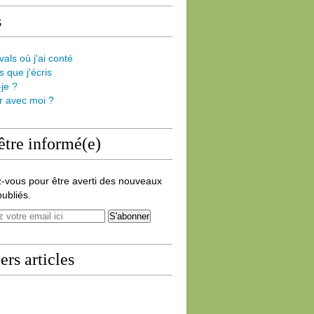
s
vals où j'ai conté
s que j'écris
-je ?
er avec moi ?
être informé(e)
-vous pour être averti des nouveaux
publiés.
ers articles