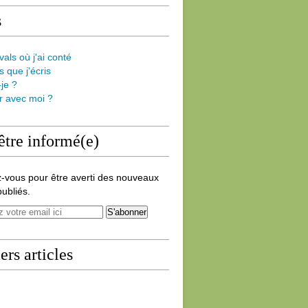
s
vals où j'ai conté
s que j'écris
-je ?
er avec moi ?
être informé(e)
-vous pour être averti des nouveaux
publiés.
ers articles