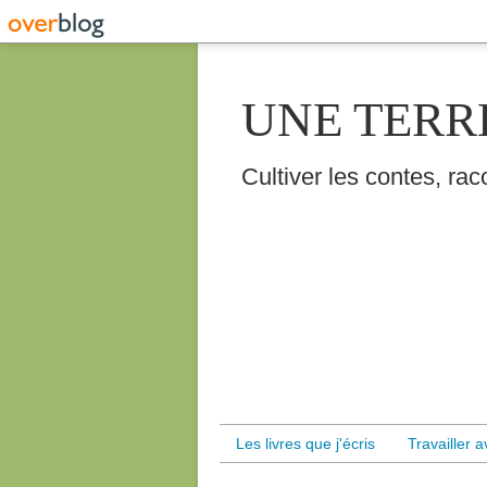
UNE TERR
Cultiver les contes, raco
Les livres que j'écris
Travailler 