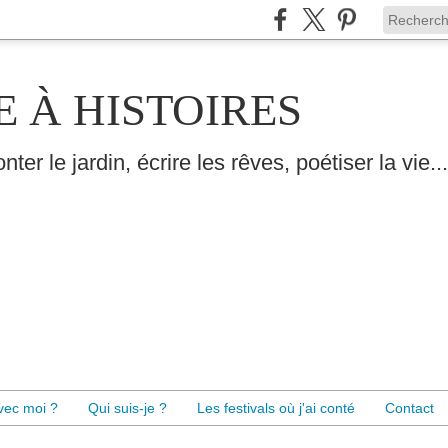
E À HISTOIRES
nter le jardin, écrire les rêves, poétiser la vie...
avec moi ?
Qui suis-je ?
Les festivals où j'ai conté
Contact