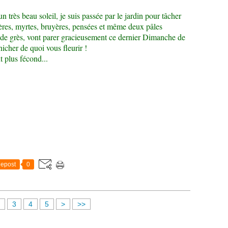
très beau soleil, je suis passée par le jardin pour tâcher
gères, myrtes, bruyères, pensées et même deux pâles
 de grès, vont parer gracieusement ce dernier Dimanche de
icher de quoi vous fleurir !
t plus fécond...
epost
0
3
4
5
>
>>