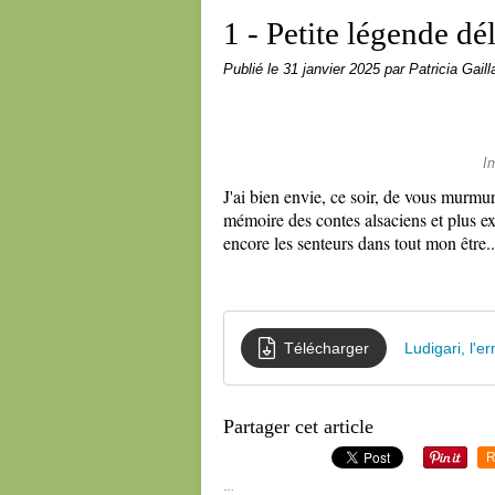
1 - Petite légende dél
Publié le
31 janvier 2025
par Patricia Gaill
I
J'ai bien envie, ce soir, de vous murmur
mémoire des contes alsaciens et plus ex
encore les senteurs dans tout mon être..
Télécharger
Ludigari, l'
Partager cet article
R
…