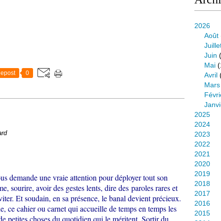
2026
Août
Juille
Juin
(
Mai
(
epost
0
Avril
Mars
Févri
Janvi
2025
2024
ard
2023
2022
2021
2020
2019
 nous demande une vraie attention pour déployer tout son
2018
, sourire, avoir des gestes lents, dire des paroles rares et
2017
viter. Et soudain, en sa présence, le banal devient précieux.
2016
, ce cahier ou carnet qui accueille de temps en temps les
2015
e petites choses du quotidien qui le méritent. Sortir du