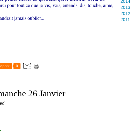
2014
ci pour tout ce que je vis, vois, entends, dis, touche, aime,
2013
2012
audrait jamais oublier...
2011
epost
0
manche 26 Janvier
ard
r