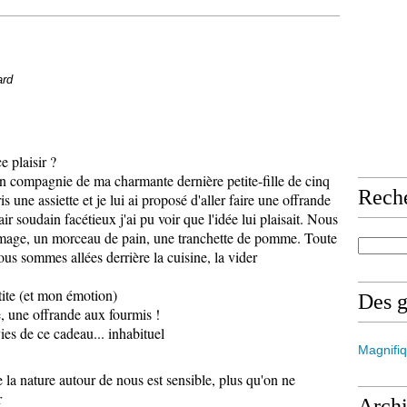
ard
e plaisir ?
en compagnie de ma charmante dernière petite-fille de cinq
Rech
is une assiette et je lui ai proposé d'aller faire une offrande
air soudain facétieux j'ai pu voir que l'idée lui plaisait. Nous
romage, un morceau de pain, une tranchette de pomme. Toute
ous sommes allées derrière la cuisine, la vider
etite (et mon émotion)
Des 
le, une offrande aux fourmis !
vies de ce cadeau... inhabituel
Magnifiq
 la nature autour de nous est sensible, plus qu'on ne
ur
Arch