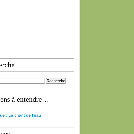
erche
gens à entendre…
ue : Le chant de l'eau
ives