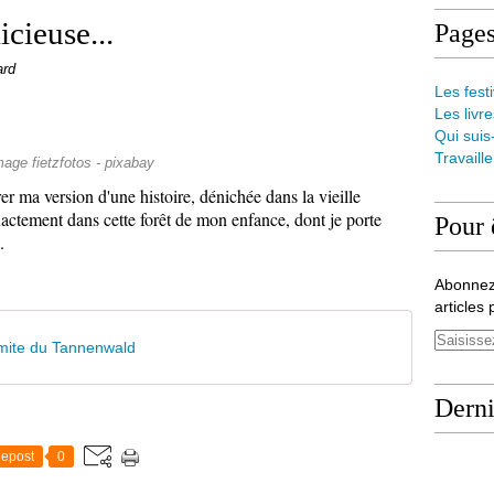
icieuse...
Page
ard
Les festi
Les livre
Qui suis
Travaill
mage fietzfotos - pixabay
er ma version d'une histoire, dénichée dans la vieille
actement dans cette forêt de mon enfance, dont je porte
Pour 
.
Abonnez
articles 
ermite du Tannenwald
Derni
epost
0