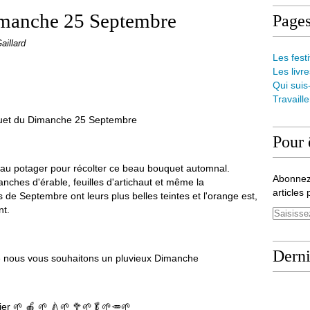
imanche 25 Septembre
Page
aillard
Les festi
Les livre
Qui suis
Travaill
uet du Dimanche 25 Septembre
Pour 
ut au potager pour récolter ce beau bouquet automnal.
Abonnez
ranches d'érable, feuilles d'artichaut et même la
articles 
s de Septembre ont leurs plus belles teintes et l'orange est,
nt.
Derni
ue nous vous souhaitons un pluvieux Dimanche
nier 🌱 🍎 🌱 🍐🌱 🥦🌱🥬🌱🥕🌱