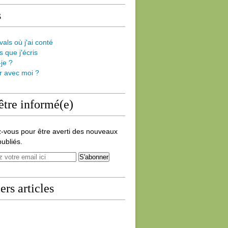
s
vals où j'ai conté
s que j'écris
-je ?
er avec moi ?
être informé(e)
-vous pour être averti des nouveaux
publiés.
ers articles