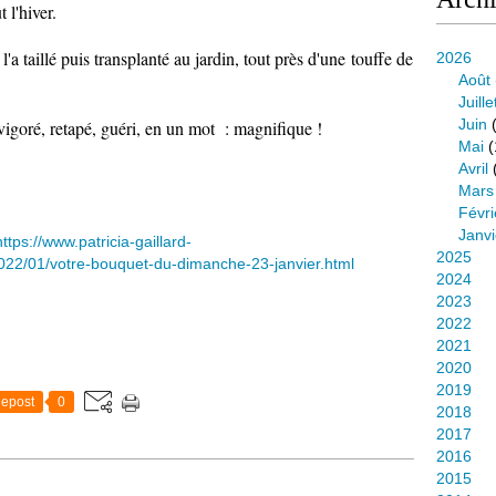
 l'hiver.
'a taillé puis transplanté au jardin, tout près d'une touffe de
2026
Août
Juille
Juin
(
evigoré, retapé, guéri, en un mot : magnifique !
Mai
(
Avril
Mars
Févri
Janvi
https://www.patricia-gaillard-
2025
22/01/votre-bouquet-du-dimanche-23-janvier.html
2024
2023
2022
2021
2020
2019
epost
0
2018
2017
2016
2015