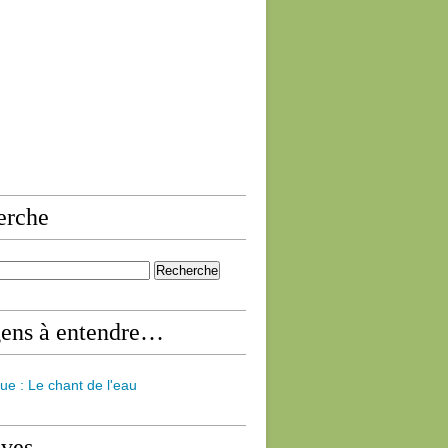
erche
gens à entendre…
ue : Le chant de l'eau
ives