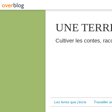
UNE TERR
Cultiver les contes, raco
Les livres que j'écris
Travailler 