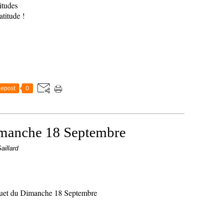
itudes
atitude !
epost
0
imanche 18 Septembre
aillard
uet du Dimanche 18 Septembre