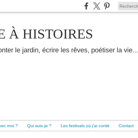
E À HISTOIRES
nter le jardin, écrire les rêves, poétiser la vie...
avec moi ?
Qui suis-je ?
Les festivals où j'ai conté
Contact