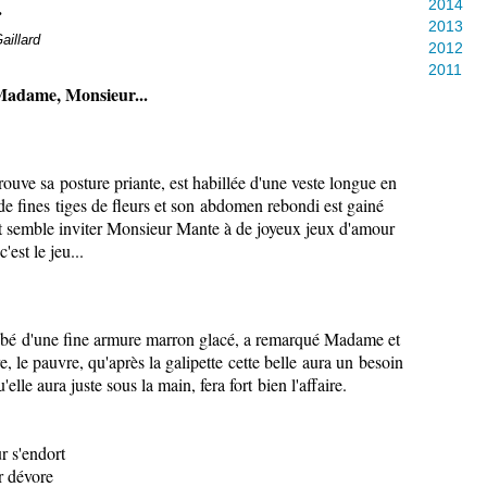
.
2014
2013
aillard
2012
2011
adame, Monsieur...
ve sa posture priante, est habillée d'une veste longue en
t de fines tiges de fleurs et son abdomen rebondi est gainé
ient semble inviter Monsieur Mante à de joyeux jeux d'amour
'est le jeu...
bé d'une fine armure marron glacé, a remarqué Madame et
e, le pauvre, qu'après la galipette cette belle aura un besoin
lle aura juste sous la main, fera fort bien l'affaire.
r s'endort
r dévore