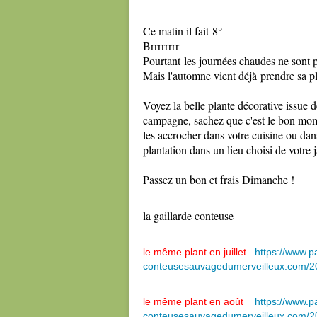
Ce matin il fait 8°
Brrrrrrrr
Pourtant les journées chaudes ne sont p
Mais l'automne vient déjà prendre sa p
Voyez la belle plante décorative issue 
campagne, sachez que c'est le bon mome
les accrocher dans votre cuisine ou dan
plantation dans un lieu choisi de votre 
Passez un bon et frais Dimanche !
la gaillarde conteuse
le même plant en juillet
https://www.pa
conteusesauvagedumerveilleux.com/202
le même plant en août
https://www.pa
conteusesauvagedumerveilleux.com/20