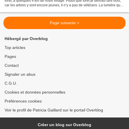
forêt, à quelques 4 km de notre village. Plutôt que forêt je devrais dire bois,
car les arbres y sont encore jeunes, il n’y a pas de vétérans. La lumière qui y
pénètre en fait un...
Page suivante >
Hébergé par Overblog
Top articles
Pages
Contact
Signaler un abus
C.G.U.
Cookies et données personnelles
Préférences cookies
Voir le profil de Patricia Gaillard sur le portail Overblog
Créer un blog sur Overblog