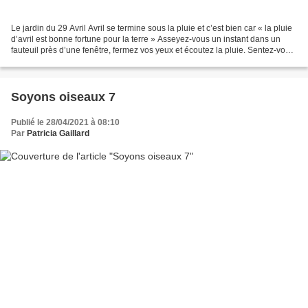
Le jardin du 29 Avril Avril se termine sous la pluie et c’est bien car « la pluie
d’avril est bonne fortune pour la terre » Asseyez-vous un instant dans un
fauteuil près d’une fenêtre, fermez vos yeux et écoutez la pluie. Sentez-vous
cette lente et régulière...
Soyons oiseaux 7
Publié le 28/04/2021 à 08:10
Par
Patricia Gaillard