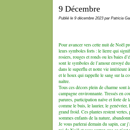
9 Décembre
Publié le
9 décembre 2023
par Patricia Gai
Pour avancer vers cette nuit de Noël p
leurs symboles forts : le lierre qui signi
rosiers, rouges et ronds ou les baies d’é
sont le symboles de l’amour envoyé du c
dans le superflu et notre vie intérieure
et le houx qui rappelle le sang sur la 
naître.
Tous ces décors plein de charme sont à 
campagne environnante. Tressés en cour
parures, participation naïve et forte de l
comme le buis, le laurier, le genévrier, l
grand froid. Ces plantes restent vertes, 
sommes enfants de la nature, abandonné
Je vous parlerai demain du sapin, car j’
roi de Noël et vous verrez que ce n’est 