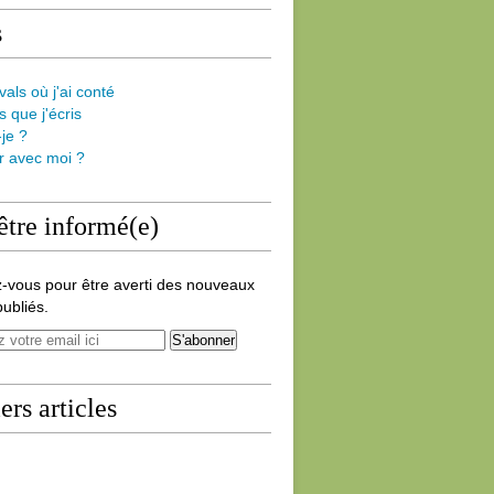
s
vals où j'ai conté
s que j'écris
-je ?
er avec moi ?
être informé(e)
-vous pour être averti des nouveaux
publiés.
ers articles