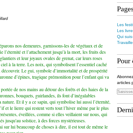
Page
llard
Les festi
Les livre
Qui suis
Travaill
réparons nos demeures, garnissons-les de végétaux et de
fie l’éternité et l’attachement jusqu’à la mort, les fruits des
glantiers et leur joyaux ovales de grenat, car leurs roses
Pour 
iel à la terre. Les noix, qui symbolisent l’essentiel caché
 à découvrir. Le gui, symbole d’immortalité et de prospérité
couronne d’épines, tragique prémonition pour l’enfant qui va
Abonnez
articles 
portée de nos mains au détour des forêts et des haies de la
onnes, bouquets, guirlandes, ils font d’inégalables
a nature. Et il y a ce sapin, qui symbolise lui aussi l’éternité,
’if et le lierre qui restent verts tout l’hiver même par le plus
Derni
présentes, éveillées, comme si elles veillaient sur nous, qui
s jusqu'au solstice, à des forces mystérieuses.
ai sur lui beaucoup de choses à dire, il est tout de même le
pas pour rien...