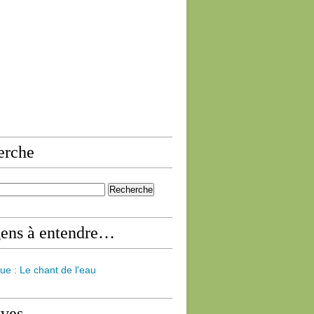
erche
gens à entendre…
ue : Le chant de l'eau
ives