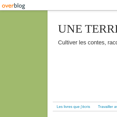
UNE TERR
Cultiver les contes, raco
Les livres que j'écris
Travailler 