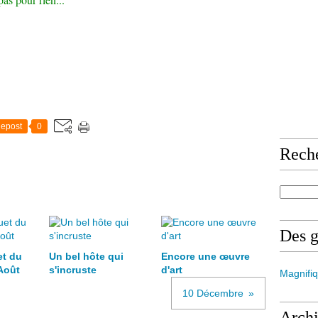
epost
0
Rech
Des 
et du
Un bel hôte qui
Encore une œuvre
Août
s'incruste
d'art
Magnifiq
10 Décembre
Arch