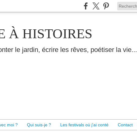
E À HISTOIRES
nter le jardin, écrire les rêves, poétiser la vie...
avec moi ?
Qui suis-je ?
Les festivals où j'ai conté
Contact