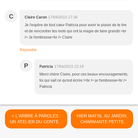
C
Claire Caron
17/04/2015 17:36
Je l'espère de tout cœur Patricia pour avoir le plaisir de te lire
et de rencontrer tes mots qui ont la magie de faire grandir.<br
/> Je t'embrasse<br /> Claire
Répondre
P
Patricia
17/04/2015 23:19
Merci chère Claire, pour ces beaux encouragements,
toi qui sait ce qu'est écrire !<br /> je t'embrasse<br />
Patricia
< L'ARBRE À PAROLES :
HIER MATIN, AU JARDIN,
UN ATELIER DU CONTE à
CHARMANTE PETITE
Chazelles (39)
VISITE >