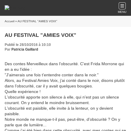
MENU
Accueil
» AU FESTIVAL "AMIES VOIX"
AU FESTIVAL "AMIES VOIX"
Publié le 28/10/2016 à 10:10
Par
Patricia Gaillard
Des contes Merveilleux dans l'obscurité. C'est Frida Morrone qui
en a eu l'idée :
"J'aimerais une fois t'entendre conter dans le noir."
Alors, au Festival Amies Voix, j'ai conté dans le noir, disons plutôt
dans l'obscurité, car il y avait quelques bougies.
Quelle expérience !
L'obscurité apporte son silence à elle, qui n'est pas un silence
courant. On y entend le moindre bruissement.
L'obscurité est paisible, elle invite à la lenteur, on y devient
paisible.
Notre monde ne manque-t-il pas, peut-être, d'obscurité ? On y
parle que de lumière...
Comme j'ai été bien dans cette obscurité, avec mes contes qui se