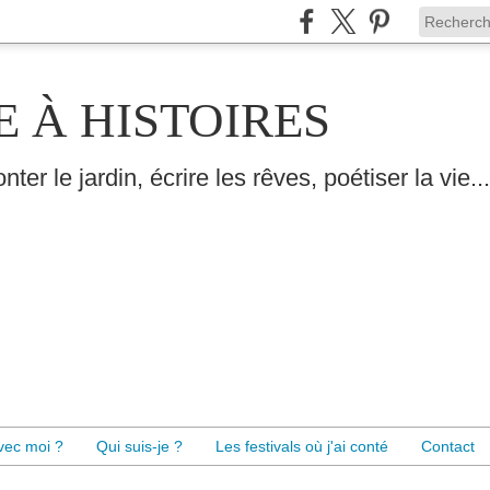
E À HISTOIRES
nter le jardin, écrire les rêves, poétiser la vie...
avec moi ?
Qui suis-je ?
Les festivals où j'ai conté
Contact