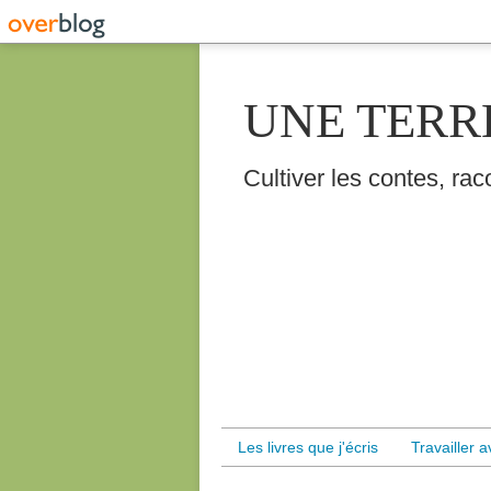
UNE TERR
Cultiver les contes, raco
Les livres que j'écris
Travailler 