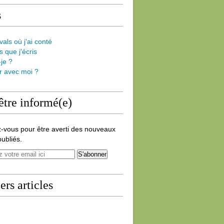
s
vals où j'ai conté
s que j'écris
-je ?
er avec moi ?
être informé(e)
-vous pour être averti des nouveaux
publiés.
ers articles