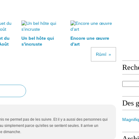
et du
Un bel hôte qui
Encore une œuvre
Août
s'incruste
d'art
Rûmî
Rech
Des 
Magnifiq
is ne permet pas de les suivre. Et il y a aussi des personnes qui
au simplement parce qu'elles se sentent seules. Il arrive un
de dimanche.
Arch