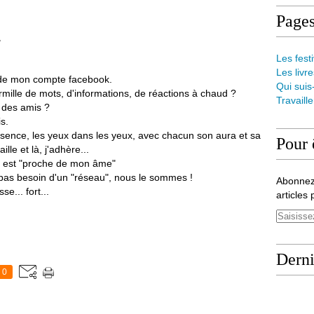
Page
Les festi
Les livre
 de mon compte facebook.
Qui suis
urmille de mots, d'informations, de réactions à chaud ?
Travaill
 des amis ?
is.
résence, les yeux dans les yeux, avec chacun son aura et sa
Pour 
lle et là, j'adhère...
i est "proche de mon âme"
 pas besoin d'un "réseau", nous le sommes !
Abonnez
e... fort...
articles 
Derni
0