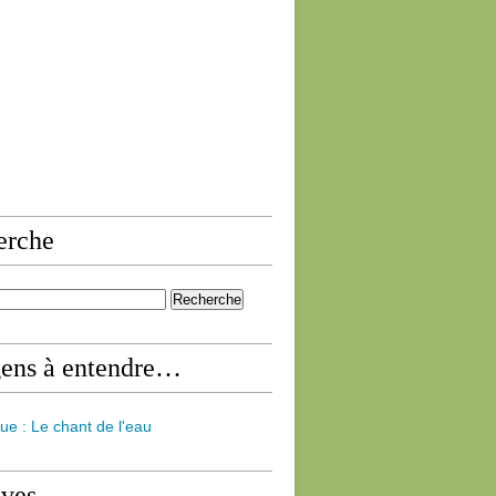
erche
gens à entendre…
ue : Le chant de l'eau
ives