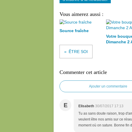
Vous aimerez aussi :
Source fraîche
Votre bouqu
Dimanche 2 
ÊTRE SOI
Commenter cet article
Ajouter un commentaire
E
Elisabeth
30/07/2017 17:13
Tu as sans doute raison, trop d'am
veulent être nos amis sur ce rése
moment où on sature. Bonne fin 