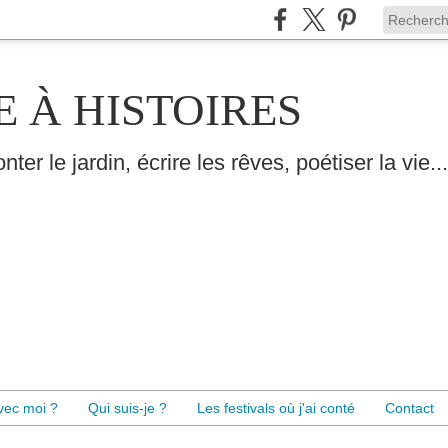
E À HISTOIRES
nter le jardin, écrire les rêves, poétiser la vie...
avec moi ?
Qui suis-je ?
Les festivals où j'ai conté
Contact