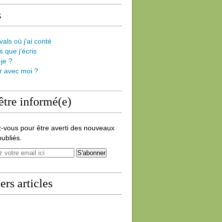
s
vals où j'ai conté
s que j'écris
-je ?
er avec moi ?
être informé(e)
-vous pour être averti des nouveaux
publiés.
ers articles