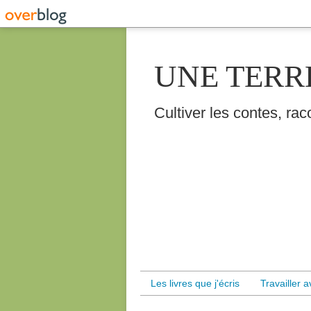
UNE TERR
Cultiver les contes, raco
Les livres que j'écris
Travailler 