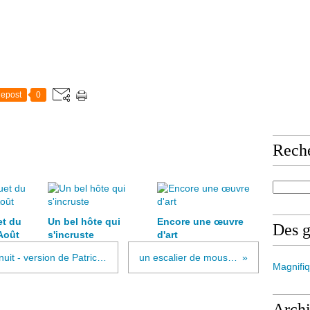
epost
0
Rech
et du
Un bel hôte qui
Encore une œuvre
Des 
Août
s'incruste
d'art
LA FEMME SQUELETTE - conte inuit - version de Patricia Gaillard - 4ème et dernière partie
un escalier de mousses et de lierres
Magnifiq
Arch