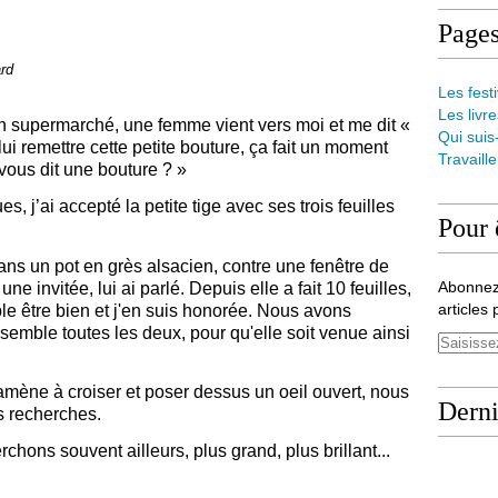
Page
ard
Les festi
Les livre
 supermarché, une femme vient vers moi et me dit «
Qui suis
lui remettre cette petite bouture, ça fait un moment
Travaill
 vous dit une bouture ? »
s, j’ai accepté la petite tige avec ses trois feuilles
Pour 
dans un pot en grès alsacien, contre une fenêtre de
Abonnez
e invitée, lui ai parlé. Depuis elle a fait 10 feuilles,
articles 
ble être bien et j'en suis honorée. Nous avons
emble toutes les deux, pour qu'elle soit venue
ainsi
 amène à croiser et poser dessus un oeil ouvert, nous
Derni
es recherches.
chons souvent ailleurs, plus grand, plus brillant...