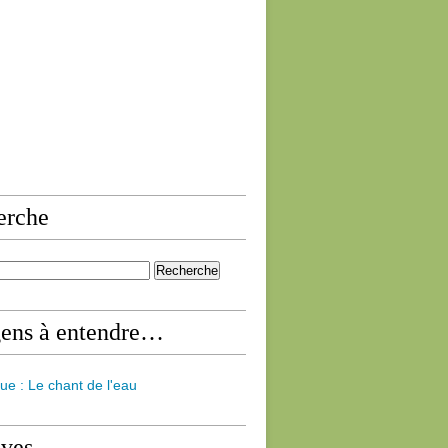
erche
gens à entendre…
ue : Le chant de l'eau
ives