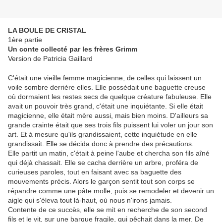
LA BOULE DE CRISTAL
1ère partie
Un conte collecté par les frères Grimm
Version de Patricia Gaillard
C'était une vieille femme magicienne, de celles qui laissent un
voile sombre derrière elles. Elle possédait une baguette creuse
où dormaient les restes secs de quelque créature fabuleuse. Elle
avait un pouvoir très grand, c'était une inquiétante. Si elle était
magicienne, elle était mère aussi, mais bien moins. D'ailleurs sa
grande crainte était que ses trois fils puissent lui voler un jour son
art. Et à mesure qu'ils grandissaient, cette inquiétude en elle
grandissait. Elle se décida donc à prendre des précautions.
Elle partit un matin, c'était à peine l'aube et chercha son fils aîné
qui déjà chassait. Elle se cacha derrière un arbre, proféra de
curieuses paroles, tout en faisant avec sa baguette des
mouvements précis. Alors le garçon sentit tout son corps se
répandre comme une pâte molle, puis se remodeler et devenir un
aigle qui s'éleva tout là-haut, où nous n'irons jamais.
Contente de ce succès, elle se mit en recherche de son second
fils et le vit, sur une barque fragile, qui pêchait dans la mer. De