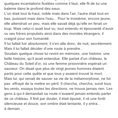
quelques incantations ficelées comme il faut, elle fit de lui une
baleine dans le profond des eaux.
L'un était tout là-haut, noble mais dans l'air, l'autre était tout en
bas, puissant mais dans l'eau... Pour le troisième, encore jeune,
elle attendrait un peu, mais elle savait déjà qu'elle en ferait un
loup. Mais celui-ci avait tout vu, tout entendu et épouvanté d'avoir
vu ses frères propulsés ainsi dans des mondes étrangers, il
craignit pour son humanité.
Il lui fallait fuir absolument, il s'en alla donc, de nuit, secrètement.
Mais il lui fallait décider d'une route à prendre...
Soudain quelque chose lui revint en mémoire, une histoire, une
belle histoire, qu'il avait entendue. Elle parlait d'un château, le
Château du Soleil d'or, où une femme prisonnière espérait un
sauveur. On disait que plus de vingt jeunes hommes étaient
partis pour cette quête et que tous y avaient trouvé la mort.
Mais lui, qui venait de sauver sa vie de la métamorphose, ne fut
pas effrayé de la mettre en péril. Il chercha, chercha, suivit tous
les vents, essaya toutes les directions, ne trouva jamais rien. Les
gens à qui il demandait sa route n'avaient jamais entendu parler
de ce château. Il finit par douter, il était épuisé, il vit une forêt
silencieuse et douce, son ombre était tentante, il y entra...
à demain...