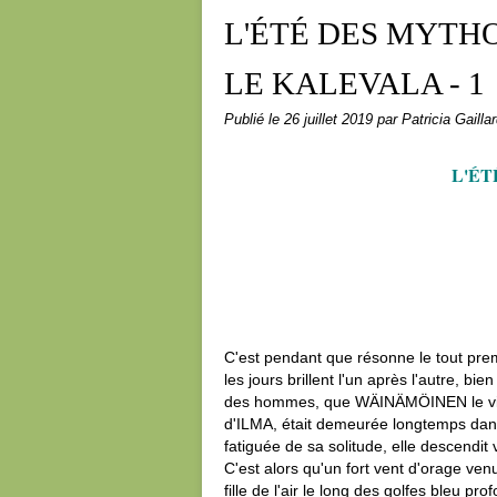
L'ÉTÉ DES MYTHOLOG
LE KALEVALA - 1
Publié le
26 juillet 2019
par Patricia Gailla
L'ÉT
C'est pendant que résonne le tout prem
les jours brillent l'un après l'autre, b
des hommes, que WÄINÄMÖINEN le vieux 
d'ILMA, était demeurée longtemps dans 
fatiguée de sa solitude, elle descendit
C'est alors qu'un fort vent d'orage venu
fille de l'air le long des golfes bleu p