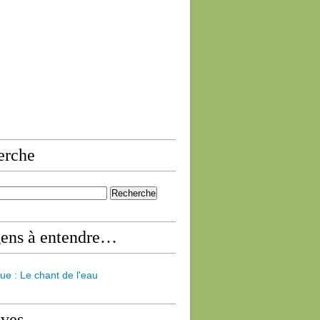
erche
gens à entendre…
ue : Le chant de l'eau
ives