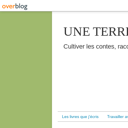
UNE TERR
Cultiver les contes, raco
Les livres que j'écris
Travailler 