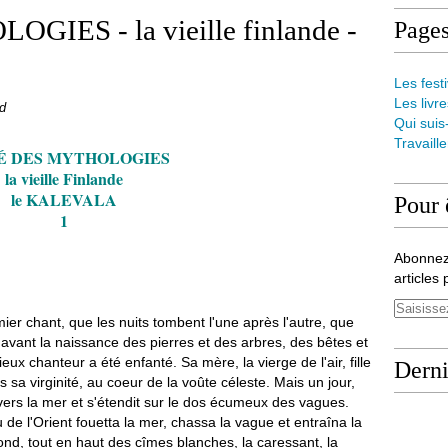
IES - la vieille finlande -
Page
Les festi
Les livre
rd
Qui suis
Travaill
É DES MYTHOLOGIES
la vieille Finlande
le KALEVALA
Pour 
1
Abonnez
articles 
ier chant, que les nuits tombent l'une après l'autre, que
ien avant la naissance des pierres et des arbres, des bêtes et
chanteur a été enfanté. Sa mère, la vierge de l'air, fille
Derni
sa virginité, au coeur de la voûte céleste. Mais un jour,
 vers la mer et s'étendit sur le dos écumeux des vagues.
 de l'Orient fouetta la mer, chassa la vague et entraîna la
rofond, tout en haut des cîmes blanches, la caressant, la