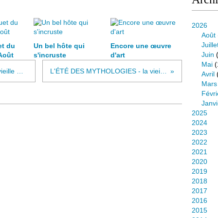
2026
Août
Juille
et du
Un bel hôte qui
Encore une œuvre
Juin
(
Août
s'incruste
d'art
Mai
(
L'ÉTÉ DES MYTHOLOGIES - La vieille Finlande - Le kalevala - introduction
L'ÉTÉ DES MYTHOLOGIES - la vieille Finlande - LE KALEVALA - 2
Avril
Mars
Févri
Janvi
2025
2024
2023
2022
2021
2020
2019
2018
2017
2016
2015