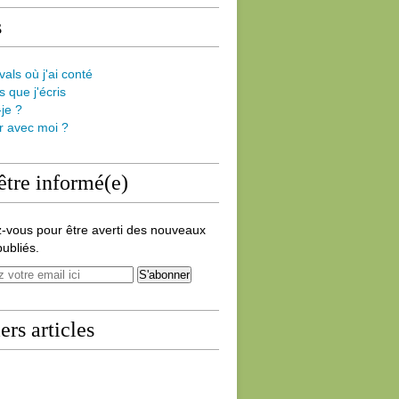
s
vals où j'ai conté
s que j'écris
-je ?
er avec moi ?
être informé(e)
-vous pour être averti des nouveaux
publiés.
ers articles