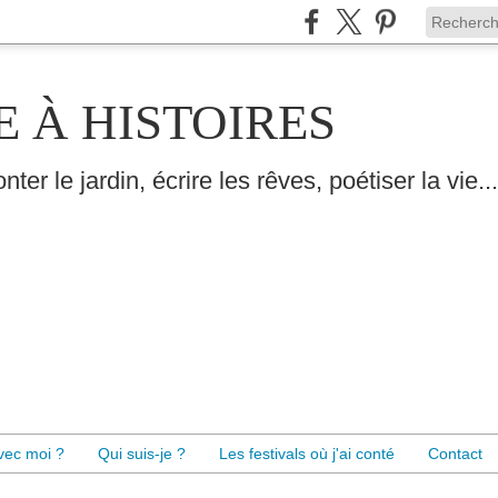
E À HISTOIRES
nter le jardin, écrire les rêves, poétiser la vie...
avec moi ?
Qui suis-je ?
Les festivals où j'ai conté
Contact