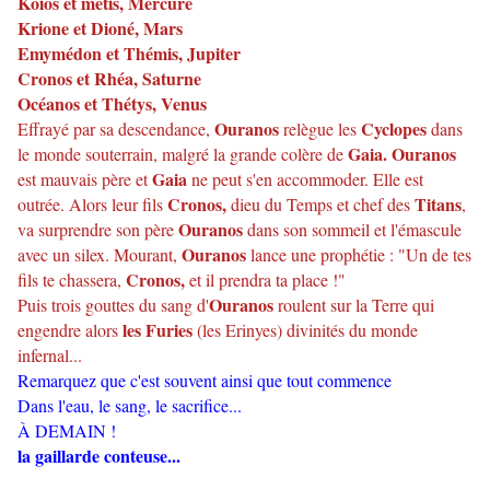
Koios et métis, Mercure
Krione et Dioné, Mars
Emymédon et Thémis, Jupiter
Cronos et Rhéa, Saturne
Océanos et Thétys, Venus
Ouranos
Cyclopes
Effrayé par sa descendance,
relègue les
dans
Gaia. Ouranos
le monde souterrain, malgré la grande colère de
Gaia
est mauvais père et
ne peut s'en accommoder. Elle est
Cronos,
Titans
outrée. Alors leur fils
dieu du Temps et chef des
,
Ouranos
va surprendre son père
dans son sommeil et l'émascule
Ouranos
avec un silex. Mourant,
lance une prophétie : "Un de tes
Cronos,
fils te chassera,
et il prendra ta place !"
Ouranos
Puis trois gouttes du sang d'
roulent sur la Terre qui
les Furies
engendre alors
(les Erinyes) divinités du monde
infernal...
Remarquez que c'est souvent ainsi que tout commence
Dans l'eau, le sang, le sacrifice...
À DEMAIN !
la gaillarde conteuse...