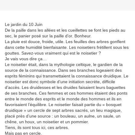
Le jardin du 10 Juin
De la paille dans les allées et les cueillettes se font les pieds au
sec, le panier posé sur la paille d’or. Bonheur.
La pluie est douce, froide, utile. Les feuilles des arbres gonflent
dans cette humidité bienfaisante. Les noisetiers frétillent sous les
gouttes. Savez-vous vraiment qui est le noisetier ?
Je vais vous dire ça…
Le noisetier était, dans la mythologie celtique, le gardien de la
source de la connaissance. Dans ses branches logeaient des
esprits féminins qui transmettaient la connaissance druidique. Le
noisetier est donc symbole d’une initiation secrète, difficile
d’accès. Les druidesses et les druides faisaient leurs baguettes
de ses branches. Ces femmes et ces hommes étaient des ponts
entre le monde des esprits et le monde des hommes et ils en
favorisaient l’équilibre. Le noisetier faisait partie du « bosquet
druidique » un cercle de sept arbres sacrés, un lieu magique,
placé près d’une source : un bouleau, un aulne, un saule, un
chêne, un houx, un noisetier et un pommier.
Tiens, ils sont tous ici, ces arbres.
Mais pas en cercle.