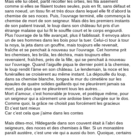
Mais elle lui obéit, partit récolter les orties, les fila aisément
comme si elles se filaient toutes seules, puis en fit, sans défaut et
sans noeud, un tissu fin et très doux dans lequel elle fit d’abord la
chemise de ses noces. Puis, l’ouvrage terminé, elle commença la
chemise de mort de son seigneur. Mais dès les premiers instants
de son patient travail, le loup dans son château fut pris d’un
étrange malaise qui lui fit le souffle court et le corps engourdi.
Plus l’ouvrage de la fille avançait, plus il faiblissait. Il envoya alors
un de ses hommes dans les bois pour la tuer. Celui-ci tour à tour
la noya, la jeta dans un gouffre, mais toujours elle revenait,
fraîche et se penchait à nouveau sur l’ouvrage. Cet homme prit
les chemises, les brûla, les déchira, mais toujours elles
revenaient, fraîches, près de la fille, qui se penchait à nouveau
sur l’ouvrage. Quand l’aiguille piqua le dernier point à la chemise,
le loup rendit l’âme en son château. Le lendemain, la noce et les
funérailles se croisèrent au même instant. La dépouille du loup,
dans sa chemise blanche, longea le mur du cimetière sur les
épaules de quatre solides gaillards qui ne pleurèrent jamais sa
mort, pas plus que ne pleurèrent tous les autres...
Mort d’amour, c’est honorable je trouve, et poétique même, pour
un seigneur qui a sûrement une ardoise bien chargée sur le dos.
Comme quoi, la grâce ne choisit pas forcément les gracieux
Et c’est tant mieux
Car c’est cela que j’aime dans les contes
Mais dites-moi, Hildegarde dans son couvent était à l’abri des
seigneurs, des noces et des chemises à filer. Si un monastère
paraît austère, c’est une vie qui a aussi du bon. Quoique, certains