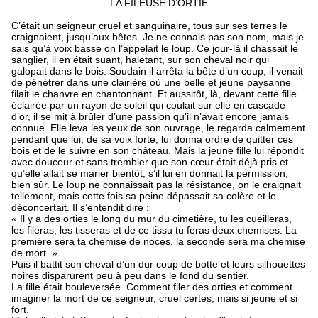
LA FILEUSE D’ORTIE
C’était un seigneur cruel et sanguinaire, tous sur ses terres le
craignaient, jusqu’aux bêtes. Je ne connais pas son nom, mais je
sais qu’à voix basse on l’appelait le loup. Ce jour-là il chassait le
sanglier, il en était suant, haletant, sur son cheval noir qui
galopait dans le bois. Soudain il arrêta la bête d’un coup, il venait
de pénétrer dans une clairière où une belle et jeune paysanne
filait le chanvre en chantonnant. Et aussitôt, là, devant cette fille
éclairée par un rayon de soleil qui coulait sur elle en cascade
d’or, il se mit à brûler d’une passion qu’il n’avait encore jamais
connue. Elle leva les yeux de son ouvrage, le regarda calmement
pendant que lui, de sa voix forte, lui donna ordre de quitter ces
bois et de le suivre en son château. Mais la jeune fille lui répondit
avec douceur et sans trembler que son cœur était déjà pris et
qu’elle allait se marier bientôt, s’il lui en donnait la permission,
bien sûr. Le loup ne connaissait pas la résistance, on le craignait
tellement, mais cette fois sa peine dépassait sa colère et le
déconcertait. Il s’entendit dire :
« Il y a des orties le long du mur du cimetière, tu les cueilleras,
les fileras, les tisseras et de ce tissu tu feras deux chemises. La
première sera ta chemise de noces, la seconde sera ma chemise
de mort. »
Puis il battit son cheval d’un dur coup de botte et leurs silhouettes
noires disparurent peu à peu dans le fond du sentier.
La fille était bouleversée. Comment filer des orties et comment
imaginer la mort de ce seigneur, cruel certes, mais si jeune et si
fort.