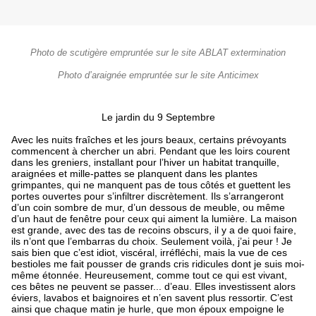
Photo de scutigère empruntée sur le site ABLAT extermination
Photo d’araignée empruntée sur le site Anticimex
Le jardin du 9 Septembre
Avec les nuits fraîches et les jours beaux, certains prévoyants
commencent à chercher un abri. Pendant que les loirs courent
dans les greniers, installant pour l’hiver un habitat tranquille,
araignées et mille-pattes se planquent dans les plantes
grimpantes, qui ne manquent pas de tous côtés et guettent les
portes ouvertes pour s’infiltrer discrètement. Ils s’arrangeront
d’un coin sombre de mur, d’un dessous de meuble, ou même
d’un haut de fenêtre pour ceux qui aiment la lumière. La maison
est grande, avec des tas de recoins obscurs, il y a de quoi faire,
ils n’ont que l’embarras du choix. Seulement voilà, j’ai peur ! Je
sais bien que c’est idiot, viscéral, irréfléchi, mais la vue de ces
bestioles me fait pousser de grands cris ridicules dont je suis moi-
même étonnée. Heureusement, comme tout ce qui est vivant,
ces bêtes ne peuvent se passer... d’eau. Elles investissent alors
éviers, lavabos et baignoires et n’en savent plus ressortir. C’est
ainsi que chaque matin je hurle, que mon époux empoigne le