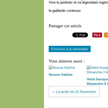
Vive le jardinier et sa légendaire ingén
la gaillarde conteuse
Partager cet article
R
S'inscrire à la newsletter
Vous aimerez aussi :
Source fraîche
Votre bouqu
Dimanche 2 
Le jardin du 21 Novembre