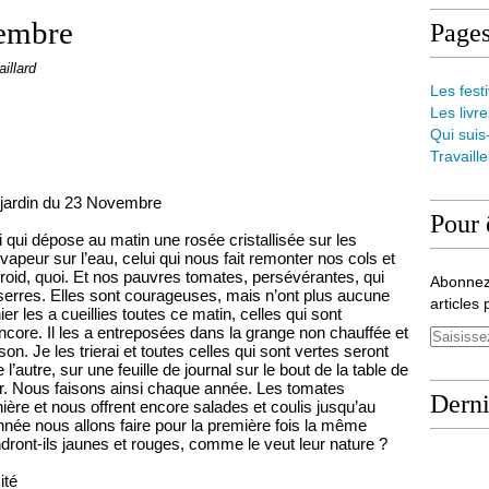
vembre
Page
aillard
Les festi
Les livre
Qui suis
Travaill
 jardin du 23 Novembre
Pour 
lui qui dépose au matin une rosée cristallisée sur les
e vapeur sur l’eau, celui qui nous fait remonter nos cols et
froid, quoi. Et nos pauvres tomates, persévérantes, qui
Abonnez
 serres. Elles sont courageuses, mais n’ont plus aucune
articles 
er les a cueillies toutes ce matin, celles qui sont
encore. Il les a entreposées dans la grange non chauffée et
n. Je les trierai et toutes celles qui sont vertes seront
autre, sur une feuille de journal sur le bout de la table de
eur. Nous faisons ainsi chaque année. Les tomates
Derni
ière et nous offrent encore salades et coulis jusqu’au
née nous allons faire pour la première fois la même
ront-ils jaunes et rouges, comme le veut leur nature ?
ité