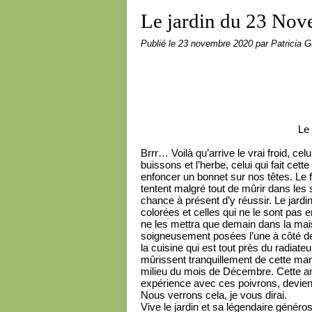
Le jardin du 23 No
Publié le
23 novembre 2020
par Patricia G
Le
Brrr… Voilà qu’arrive le vrai froid, ce
buissons et l’herbe, celui qui fait cett
enfoncer un bonnet sur nos têtes. Le 
tentent malgré tout de mûrir dans les
chance à présent d’y réussir. Le jardini
colorées et celles qui ne le sont pas 
ne les mettra que demain dans la maiso
soigneusement posées l’une à côté de l’
la cuisine qui est tout près du radiat
mûrissent tranquillement de cette man
milieu du mois de Décembre. Cette an
expérience avec ces poivrons, deviend
Nous verrons cela, je vous dirai.
Vive le jardin et sa légendaire généros