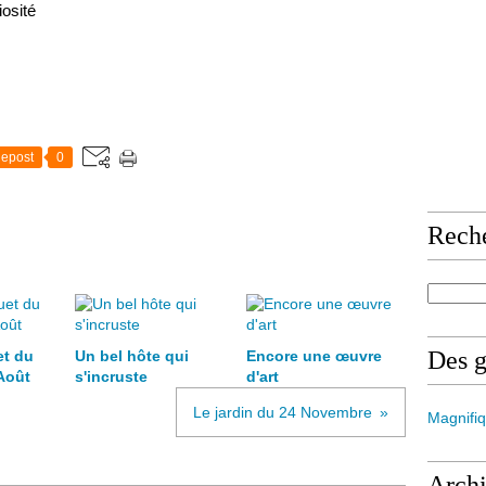
iosité
epost
0
Rech
Des 
et du
Un bel hôte qui
Encore une œuvre
Août
s'incruste
d'art
Le jardin du 24 Novembre
Magnifiq
Arch