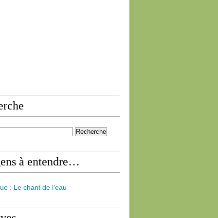
erche
gens à entendre…
ue : Le chant de l'eau
ives