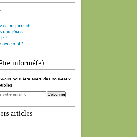
s
vals où j'ai conté
s que j'écris
-je ?
er avec moi ?
être informé(e)
-vous pour être averti des nouveaux
publiés.
ers articles