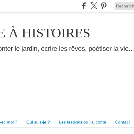
E À HISTOIRES
nter le jardin, écrire les rêves, poétiser la vie...
avec moi ?
Qui suis-je ?
Les festivals où j'ai conté
Contact