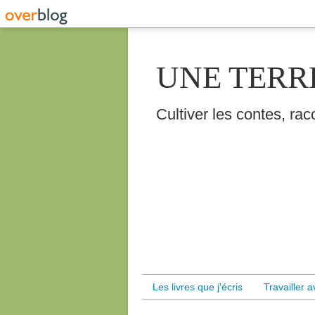
UNE TERR
Cultiver les contes, raco
Les livres que j'écris
Travailler 