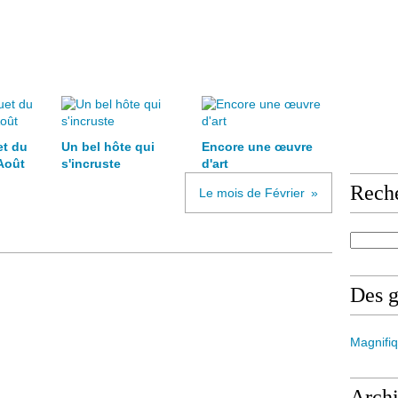
et du
Un bel hôte qui
Encore une œuvre
Août
s'incruste
d'art
Rech
Le mois de Février
Des 
Magnifiq
Arch