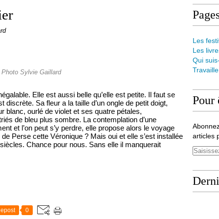
ier
Page
ard
Les festi
Les livre
Qui suis
Travaill
Photo Sylvie Gaillard
alable. Elle est aussi belle qu’elle est petite. Il faut se
Pour 
 discrète. Sa fleur a la taille d’un ongle de petit doigt,
r blanc, ourlé de violet et ses quatre pétales,
triés de bleu plus sombre. La contemplation d’une
Abonnez
t et l’on peut s’y perdre, elle propose alors le voyage
e de Perse cette Véronique ? Mais oui et elle s’est installée
articles 
siècles. Chance pour nous. Sans elle il manquerait
Derni
epost
0