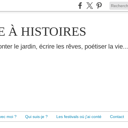
E À HISTOIRES
nter le jardin, écrire les rêves, poétiser la vie...
avec moi ?
Qui suis-je ?
Les festivals où j'ai conté
Contact