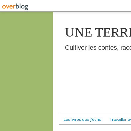
UNE TERR
Cultiver les contes, raco
Les livres que j'écris
Travailler 