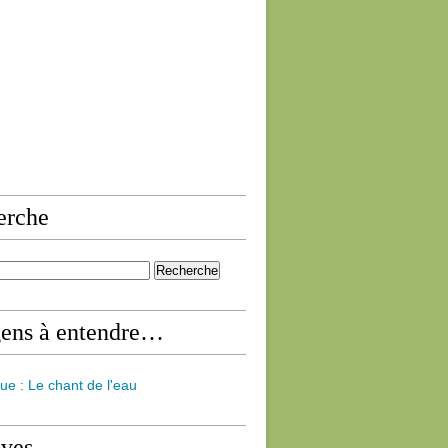
erche
gens à entendre…
ue : Le chant de l'eau
ives