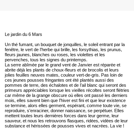
Le jardin du 6 Mars
Un thé fumant, un bouquet de jonquilles, le soleil entrant par la
fenêtre, le vert de l’herbe qui brille, les forsythias, les prunus,
fleurs jaunes, blanches ou roses, les violettes et les
pervenches, tous les signes du printemps.
La serre abîmée par le grand vent de Janvier est réparée et
abrite déjà les plants de choux-fleurs et de brocolis et leurs
jolies feuilles neuves mates, couleur vert-de-gris. Pas loin de
ces jeunes pousses fringantes ont été plantés aussi des
pommes de terre, des échalotes et de l’ail blanc qui seront des
primeurs appréciables lorsque les vieilles récoltes seront flétries
car même de la grange obscure où elles ont passé les derniers
mois, elles savent bien que l’hiver est fini et que leur existence
se termine, alors elles germent, espérant, comme toute vie, se
reproduire, s’enraciner, donner naissance, se perpétuer. Elles
mettent toutes leurs dernières forces dans leur germe, leur
sauveur, et nous les retrouvons flasques, ridées, vidées de leur
substance et hérissées de pousses vives et nacrées. La vie !