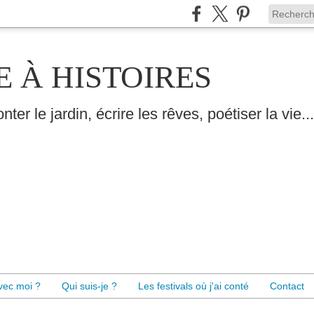
E À HISTOIRES
nter le jardin, écrire les rêves, poétiser la vie...
avec moi ?
Qui suis-je ?
Les festivals où j'ai conté
Contact