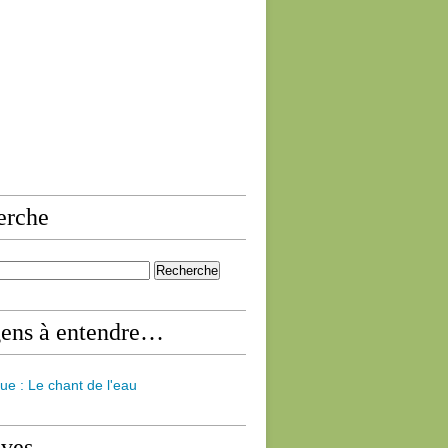
erche
gens à entendre…
ue : Le chant de l'eau
ives