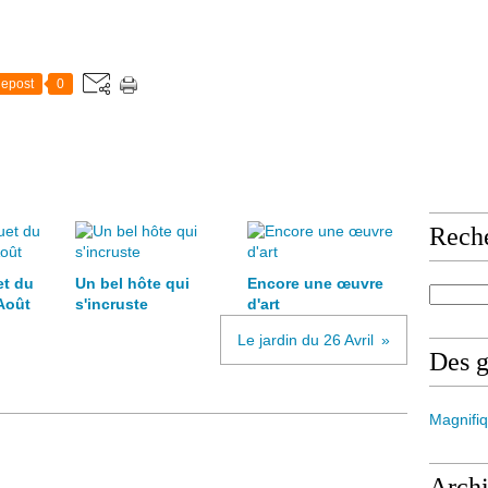
epost
0
Rech
et du
Un bel hôte qui
Encore une œuvre
Août
s'incruste
d'art
Le jardin du 26 Avril
Des 
Magnifiq
Arch