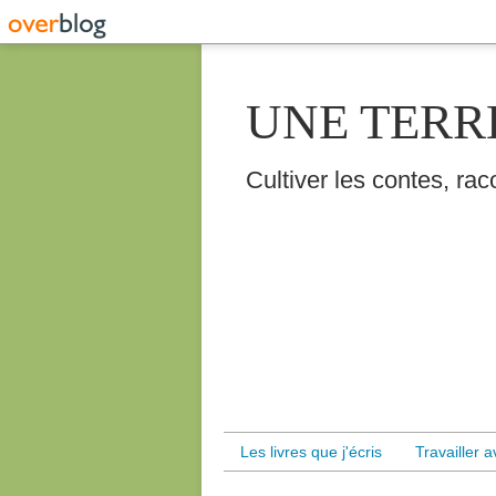
UNE TERR
Cultiver les contes, raco
Les livres que j'écris
Travailler 