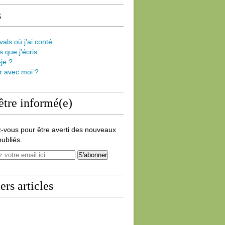
s
vals où j'ai conté
s que j'écris
-je ?
er avec moi ?
être informé(e)
-vous pour être averti des nouveaux
publiés.
ers articles