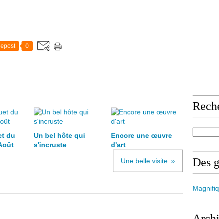
epost
0
Rech
et du
Un bel hôte qui
Encore une œuvre
Août
s'incruste
d'art
Des 
Une belle visite
Magnifiq
Arch