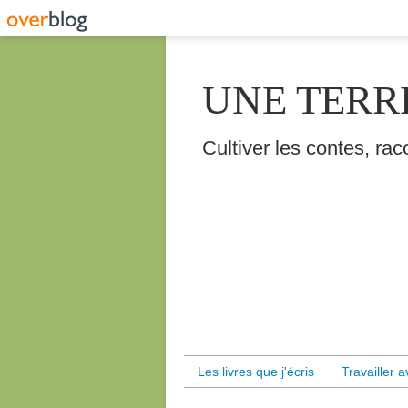
UNE TERR
Cultiver les contes, raco
Les livres que j'écris
Travailler 