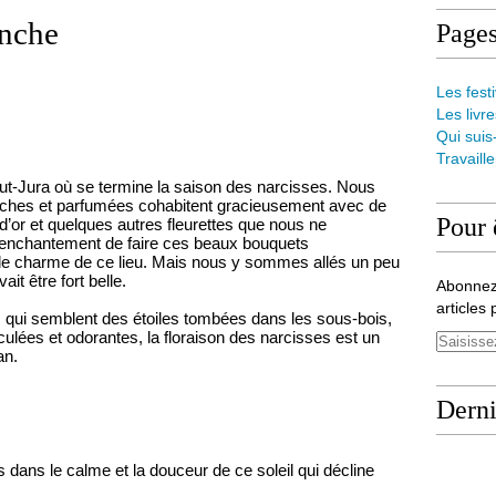
nche
Page
Les festi
Les livre
Qui suis
Travaill
ut-Jura où se termine la saison des narcisses. Nous
anches et parfumées cohabitent gracieusement avec de
Pour 
’or et quelques autres fleurettes que nous ne
 enchantement de faire ces beaux bouquets
 le charme de ce lieu. Mais nous y sommes allés un peu
ait être fort belle.
Abonnez
articles 
s qui semblent des étoiles tombées dans les sous-bois,
lées et odorantes, la floraison des narcisses est un
an.
Derni
ans le calme et la douceur de ce soleil qui décline