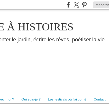
E À HISTOIRES
nter le jardin, écrire les rêves, poétiser la vie...
avec moi ?
Qui suis-je ?
Les festivals où j'ai conté
Contact