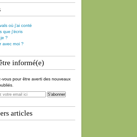
s
vals où j'ai conté
s que j'écris
-je ?
er avec moi ?
être informé(e)
-vous pour être averti des nouveaux
publiés.
ers articles