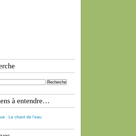
erche
gens à entendre…
ue : Le chant de l'eau
ives