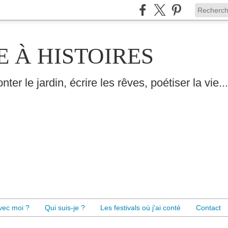
E À HISTOIRES
nter le jardin, écrire les rêves, poétiser la vie...
avec moi ?
Qui suis-je ?
Les festivals où j'ai conté
Contact