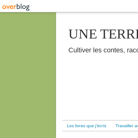
UNE TERR
Cultiver les contes, raco
Les livres que j'écris
Travailler 