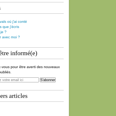
s
vals où j'ai conté
s que j'écris
-je ?
er avec moi ?
être informé(e)
-vous pour être averti des nouveaux
publiés.
ers articles