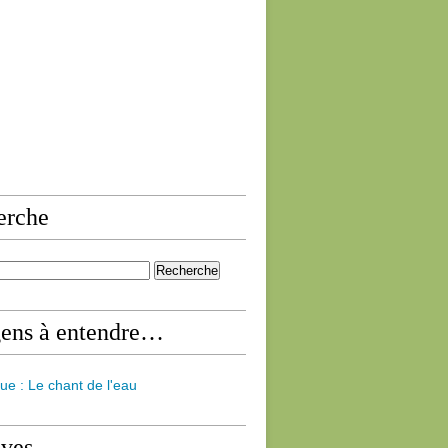
erche
gens à entendre…
ue : Le chant de l'eau
ives