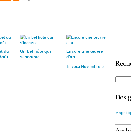
et du
Un bel hôte qui
Encore une œuvre
Août
s'incruste
d'art
Rech
Et voici Novembre
Des 
Magnifiq
Arch