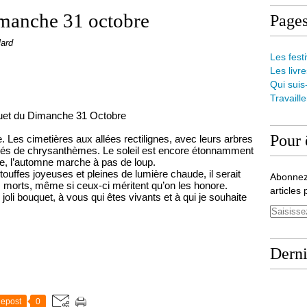
manche 31 octobre
Page
lard
Les festi
Les livre
Qui suis
Travaill
uet du Dimanche 31 Octobre
Pour 
e. Les cimetières aux allées rectilignes, avec leurs arbres
minés de chrysanthèmes. Le soleil est encore étonnamment
ce, l’automne marche à pas de loup.
ouffes joyeuses et pleines de lumière chaude, il serait
Abonnez
 morts, même si ceux-ci méritent qu’on les honore.
articles 
 joli bouquet, à vous qui êtes vivants et à qui je souhaite
Derni
epost
0