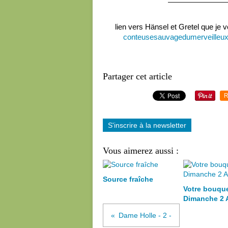
————————
lien vers Hänsel et Gretel que je 
conteusesauvagedumerveilleux.
Partager cet article
R
S'inscrire à la newsletter
Vous aimerez aussi :
Source fraîche
Votre bouqu
Dimanche 2 
Dame Holle - 2 -