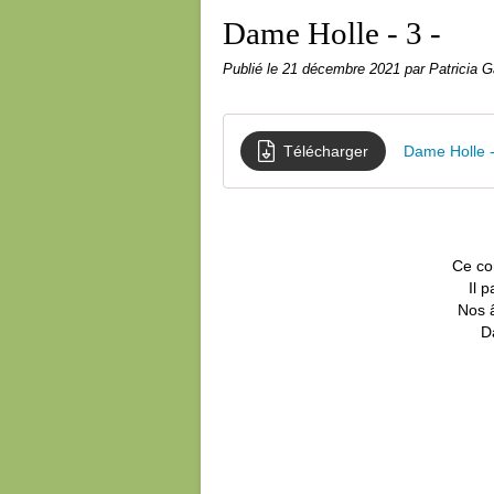
Dame Holle - 3 -
Publié le
21 décembre 2021
par Patricia G
Télécharger
Dame Holle -
Ce co
Il 
Nos 
D