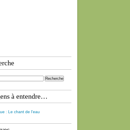
erche
gens à entendre…
ue : Le chant de l'eau
ives