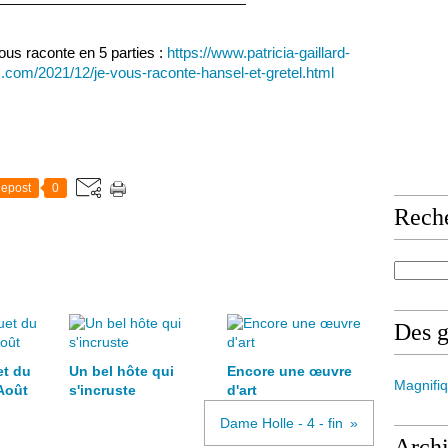
——————————————————
vous raconte en 5 parties :
https://www.patricia-gaillard-
com/2021/12/je-vous-raconte-hansel-et-gretel.html
epost
0
Rech
Des 
et du
Un bel hôte qui
Encore une œuvre
Magnifiq
Août
s'incruste
d'art
Dame Holle - 4 - fin
Arch