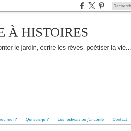
E À HISTOIRES
nter le jardin, écrire les rêves, poétiser la vie...
avec moi ?
Qui suis-je ?
Les festivals où j'ai conté
Contact