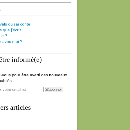
s
vals où j'ai conté
s que j'écris
-je ?
er avec moi ?
être informé(e)
-vous pour être averti des nouveaux
publiés.
ers articles