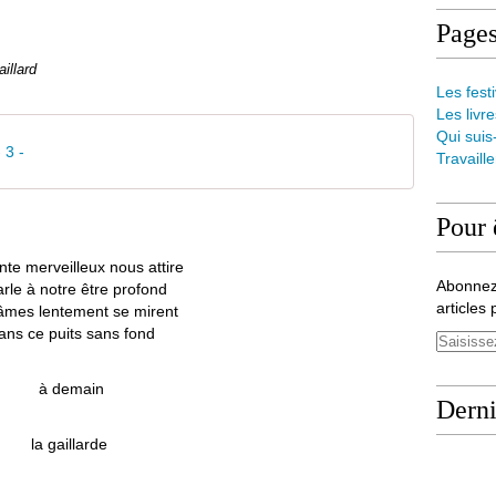
Page
aillard
Les festi
Les livre
Qui suis
 3 -
Travaill
Pour 
nte merveilleux nous attire
Abonnez
parle à notre être profond
articles 
âmes lentement se mirent
ans ce puits sans fond
à demain
Derni
la gaillarde