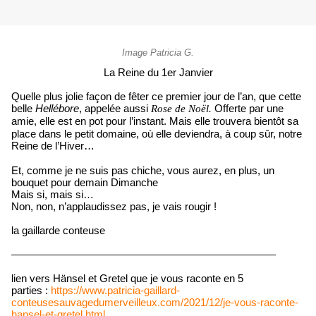
Image Patricia G.
La Reine du 1er Janvier
Quelle plus jolie façon de fêter ce premier jour de l’an, que cette
belle
Hellébore
, appelée aussi
Offerte par une
Rose de Noël.
amie, elle est en pot pour l’instant.
Mais elle trouvera bientôt
sa
place dans le petit domaine, où elle deviendra, à coup sûr, notre
Reine de l’Hiver…
Et, comme je ne suis pas chiche, vous aurez, en plus, un
bouquet pour demain Dimanche
Mais si, mais si…
Non, non, n’applaudissez pas, je vais rougir !
la gaillarde conteuse
—————————————————————————
lien vers Hänsel et Gretel que je vous raconte en 5
parties :
https://www.patricia-gaillard-
conteusesauvagedumerveilleux.com/2021/12/je-vous-raconte-
hansel-et-gretel.html