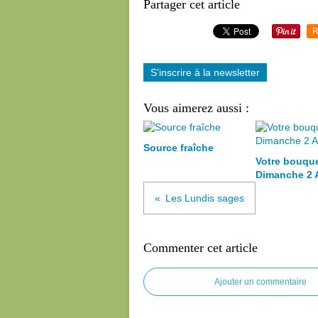
Partager cet article
R
S'inscrire à la newsletter
Vous aimerez aussi :
Source fraîche
Votre bouqu
Dimanche 2 
Les Lundis sages
Commenter cet article
Ajouter un commentaire