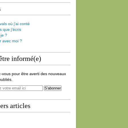
s
vals où j'ai conté
s que j'écris
-je ?
er avec moi ?
être informé(e)
-vous pour être averti des nouveaux
publiés.
ers articles