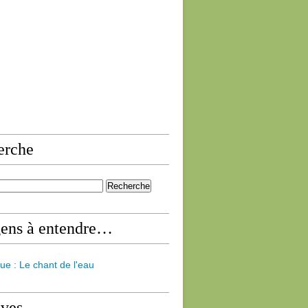
erche
gens à entendre…
ue : Le chant de l'eau
ives