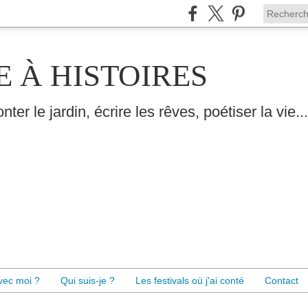
E À HISTOIRES
nter le jardin, écrire les rêves, poétiser la vie...
avec moi ?
Qui suis-je ?
Les festivals où j'ai conté
Contact