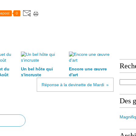
epost
0
Rech
et du
Un bel hôte qui
Encore une œuvre
Août
s'incruste
d'art
Réponse à la devinette de Mardi
Des 
Magnifiq
Arch