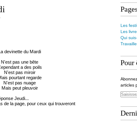
di
Page
Les festi
Les livre
Qui suis
Travaill
La devinette du Mardi
Pour 
N'est pas une bête
ependant a des poils
N'est pas miroir
ais pourtant regarde
Abonnez
N'est pas nuage
articles 
Mais peut pleuvoir
éponse Jeudi...
 de la page, pour ceux qui trouveront
Derni