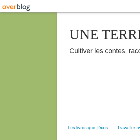
UNE TERR
Cultiver les contes, raco
Les livres que j'écris
Travailler 