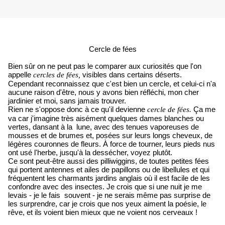
Cercle de fées
Bien sûr on ne peut pas le comparer aux curiosités que l'on
appelle
visibles dans certains déserts.
cercles de fées,
Cependant reconnaissez que c'est bien un cercle, et celui-ci n'a
aucune raison d'être, nous y avons bien réfléchi, mon cher
jardinier et moi, sans jamais trouver.
Rien ne s'oppose donc à ce qu'il devienne
Ça me
cercle de fées.
va car j'imagine très aisément quelques dames blanches ou
vertes, dansant à la
lune, avec des tenues vaporeuses de
mousses et de brumes et, posées sur leurs longs cheveux, de
légères couronnes de fleurs. À force de tourner, leurs pieds nus
ont usé l'herbe, jusqu'à la dessécher, voyez plutôt.
Ce sont peut-être aussi des pilliwiggins, de toutes petites fées
qui portent antennes et ailes de papillons ou de libellules et qui
fréquentent les charmants jardins anglais où il est facile de les
confondre avec des insectes. Je crois que si une nuit je me
levais - je le fais
souvent - je ne serais même pas surprise de
les surprendre, car je crois que nos yeux aiment la poésie, le
rêve, et ils voient bien mieux que ne voient nos cerveaux !