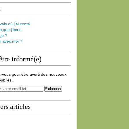
s
vals où j'ai conté
s que j'écris
-je ?
er avec moi ?
être informé(e)
-vous pour être averti des nouveaux
publiés.
ers articles