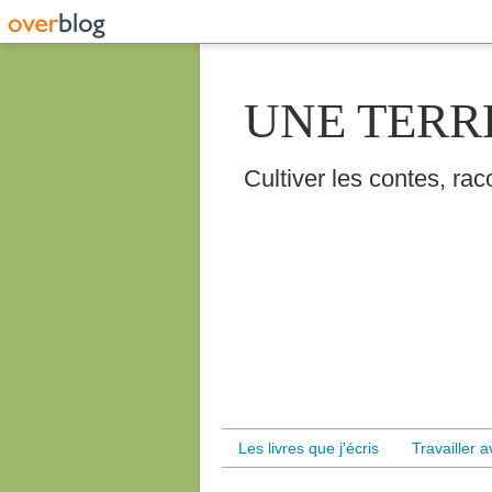
UNE TERR
Cultiver les contes, raco
Les livres que j'écris
Travailler 