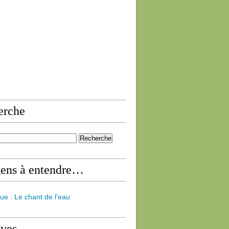
erche
gens à entendre…
ue : Le chant de l'eau
ives