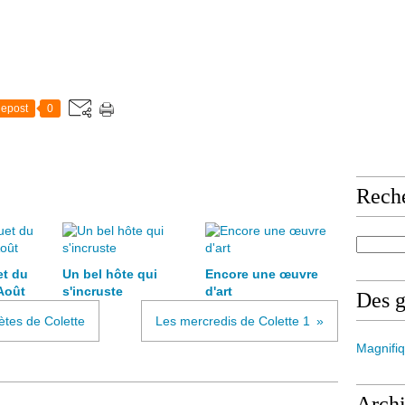
epost
0
Rech
et du
Un bel hôte qui
Encore une œuvre
Août
s'incruste
d'art
Des 
tes de Colette
Les mercredis de Colette 1
Magnifiq
Arch