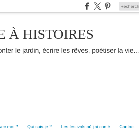
E À HISTOIRES
nter le jardin, écrire les rêves, poétiser la vie...
avec moi ?
Qui suis-je ?
Les festivals où j'ai conté
Contact