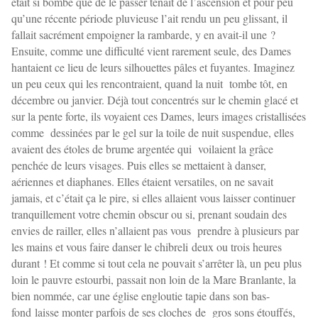
était si bombé que de le passer tenait de l’ascension et pour peu
qu’une récente période pluvieuse l’ait rendu un peu glissant, il
fallait sacrément empoigner la rambarde, y en avait-il une ?
Ensuite, comme une difficulté vient rarement seule, des Dames
hantaient ce lieu de leurs silhouettes pâles et fuyantes. Imaginez
un peu ceux qui les rencontraient, quand la nuit tombe tôt, en
décembre ou janvier. Déjà tout concentrés sur le chemin glacé et
sur la pente forte, ils voyaient ces Dames, leurs images cristallisées
comme dessinées par le gel sur la toile de nuit suspendue, elles
avaient des étoles de brume argentée qui voilaient la grâce
penchée de leurs visages. Puis elles se mettaient à danser,
aériennes et diaphanes. Elles étaient versatiles, on ne savait
jamais, et c’était ça le pire, si elles allaient vous laisser continuer
tranquillement votre chemin obscur ou si, prenant soudain des
envies de railler, elles n’allaient pas vous prendre à plusieurs par
les mains et vous faire danser le chibreli deux ou trois heures
durant ! Et comme si tout cela ne pouvait s’arrêter là, un peu plus
loin le pauvre estourbi, passait non loin de la Mare Branlante, la
bien nommée, car une église engloutie tapie dans son bas-
fond laisse monter parfois de ses cloches de gros sons étouffés,