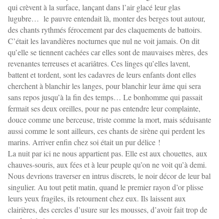
qui crèvent à la surface, lançant dans l’air glacé leur glas
lugubre… le pauvre entendait là, monter des berges tout autour,
des chants rythmés férocement par des claquements de battoirs.
C’était les lavandières nocturnes que nul ne voit jamais. On dit
qu’elle se tiennent cachées car elles sont de mauvaises mères, des
revenantes terreuses et acariâtres. Ces linges qu’elles lavent,
battent et tordent, sont les cadavres de leurs enfants dont elles
cherchent à blanchir les langes, pour blanchir leur âme qui sera
sans repos jusqu’à la fin des temps… Le bonhomme qui passait
fermait ses deux oreilles, pour ne pas entendre leur complainte,
douce comme une berceuse, triste comme la mort, mais séduisante
aussi comme le sont ailleurs, ces chants de sirène qui perdent les
marins. Arriver enfin chez soi était un pur délice !
La nuit par ici ne nous appartient pas. Elle est aux chouettes, aux
chauves-souris, aux fées et à leur peuple qu’on ne voit qu’à demi.
Nous devrions traverser en intrus discrets, le noir décor de leur bal
singulier. Au tout petit matin, quand le premier rayon d’or plisse
leurs yeux fragiles, ils retournent chez eux. Ils laissent aux
clairières, des cercles d’usure sur les mousses, d’avoir fait trop de