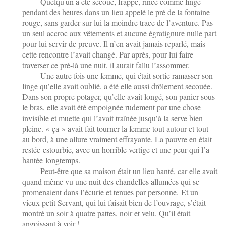
Quelqu'un a été secoué, frappé, rincé comme linge
pendant des heures dans un lieu appelé le pré de la fontaine
rouge, sans garder sur lui la moindre trace de l’aventure. Pas
un seul accroc aux vêtements et aucune égratignure nulle part
pour lui servir de preuve. Il n’en avait jamais reparlé, mais
cette rencontre l’avait changé. Par après, pour lui faire
traverser ce pré-là une nuit, il aurait fallu l’assommer.
Une autre fois une femme, qui était sortie ramasser son
linge qu’elle avait oublié, a été elle aussi drôlement secouée.
Dans son propre potager, qu’elle avait longé, son panier sous
le bras, elle avait été empoignée rudement par une chose
invisible et muette qui l’avait traînée jusqu’à la serve bien
pleine. « ça » avait fait tourner la femme tout autour et tout
au bord, à une allure vraiment effrayante. La pauvre en était
restée estourbie, avec un horrible vertige et une peur qui l’a
hantée longtemps.
Peut-être que sa maison était un lieu hanté, car elle avait
quand même vu une nuit des chandelles allumées qui se
promenaient dans l’écurie et tenues par personne. Et un
vieux petit Servant, qui lui faisait bien de l’ouvrage, s’était
montré un soir à quatre pattes, noir et velu. Qu’il était
angoissant à voir !