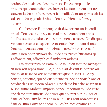
perdus, des malades, des miséreux. En ce temps-là les
brasiers que contenaient les âtres et les fours mettaient très
souvent le feu aux boiseries et à la paille dont on garnissait les
sols et le feu gagnait si vite qu’on a vu bien des êtres y
mourir.
Cet hospice-là un jour, se fit dévorer par un incendie
brutal. Tous ceux qui s’y trouvaient succombèrent après
d’affreuses contorsions et des hurlements atroces. On dit que
Mahaut assista à ce spectacle insoutenable du haut d’une
fenêtre où elle se tenait immobile et très droite. Elle ne fit
jamais rien pour envoyer de l’aide aux proies hurlantes qui
s’effondraient, effroyables flambeaux ardents.
De retour près de l’âtre où le feu bien tenu ne menaçait
en rien son repos tranquille, elle s’assit devant le pupitre où
elle avait laissé ouvert le manuscrit qu’elle lisait. Elle s’y
pencha, sérieuse, quand elle vit une traînée de voile blanc et
poudré dans un recoin obscur. Une dame blanche se tenait là.
À son allure Mahaut, impressionnée, reconnut tout de suite
une dame surnaturelle, de celles qui courent sur les lacs et
dans les bois, aux heures de la nuit. Elles sont nombreuses
dans ce Jura sauvage et beau où les brumes opalines que