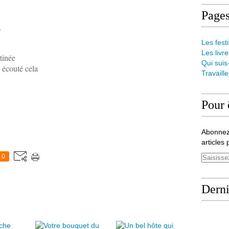
Page
Les festi
Les livre
tinée
Qui suis
t écouté cela
Travaill
Pour 
Abonnez
articles 
0
Derni