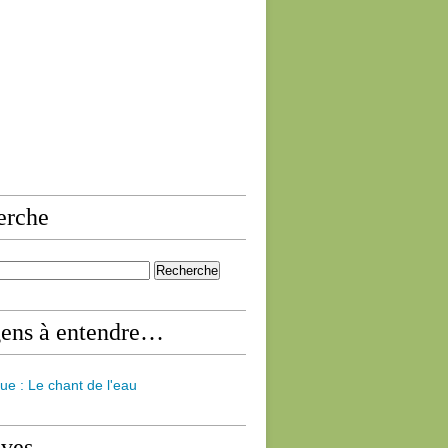
erche
gens à entendre…
ue : Le chant de l'eau
ives