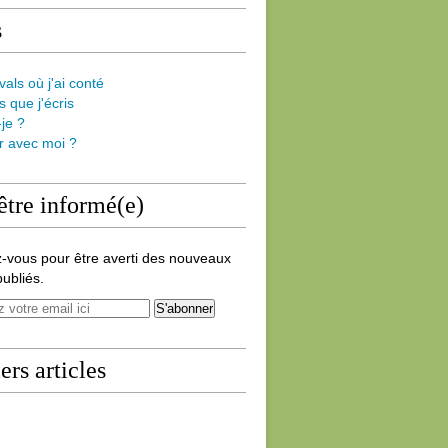
s
vals où j'ai conté
s que j'écris
-je ?
er avec moi ?
être informé(e)
-vous pour être averti des nouveaux
publiés.
ers articles