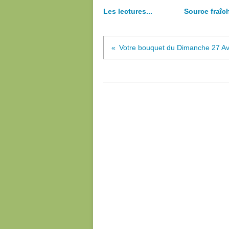
Les lectures...
Source fraîc
Votre bouquet du Dimanche 27 Avr