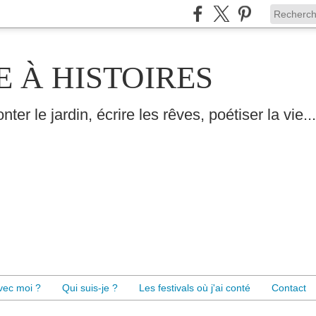
E À HISTOIRES
nter le jardin, écrire les rêves, poétiser la vie...
avec moi ?
Qui suis-je ?
Les festivals où j'ai conté
Contact