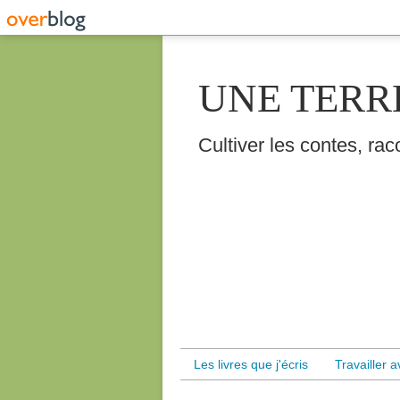
UNE TERR
Cultiver les contes, raco
Les livres que j'écris
Travailler 