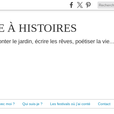
E À HISTOIRES
nter le jardin, écrire les rêves, poétiser la vie...
avec moi ?
Qui suis-je ?
Les festivals où j'ai conté
Contact