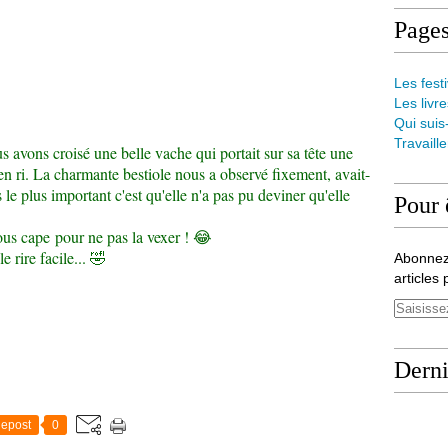
Page
Les festi
Les livre
Qui suis
Travaill
 avons croisé une belle vache qui portait sur sa tête une
en ri. La charmante bestiole nous a observé fixement, avait-
 le plus important c'est qu'elle n'a pas pu deviner qu'elle
Pour 
sous cape pour ne pas la vexer ! 😂
e rire facile... 🤣
Abonnez
articles 
Derni
epost
0