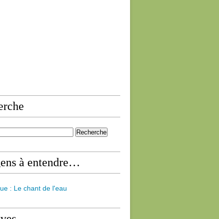
erche
gens à entendre…
ue : Le chant de l'eau
ives