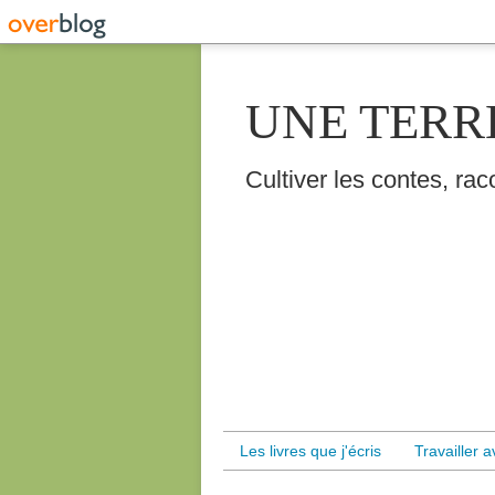
UNE TERR
Cultiver les contes, raco
Les livres que j'écris
Travailler 