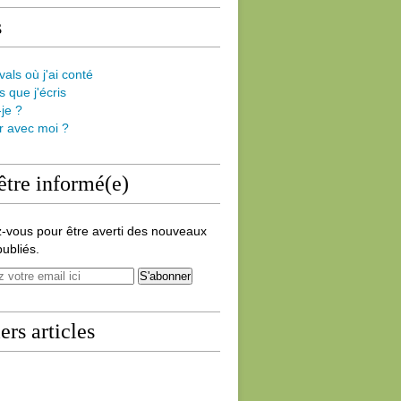
s
vals où j'ai conté
s que j'écris
-je ?
er avec moi ?
être informé(e)
-vous pour être averti des nouveaux
publiés.
ers articles