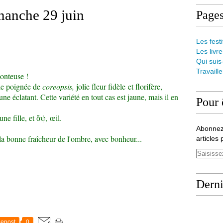
manche 29 juin
Page
Les festi
Les livre
Qui suis
Travaill
onteuse !
le poignée de
coreopsis,
jolie fleur fidèle et florifère,
ne éclatant. Cette variété en tout cas est jaune, mais il en
Pour 
une fille, et
ὄψ,
œil.
Abonnez
la bonne fraîcheur de l'ombre, avec bonheur...
articles 
Derni
epost
0