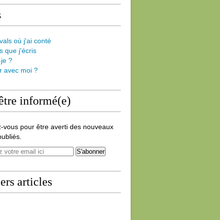
s
vals où j'ai conté
s que j'écris
-je ?
er avec moi ?
être informé(e)
-vous pour être averti des nouveaux
publiés.
ers articles