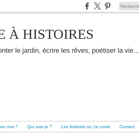
E À HISTOIRES
nter le jardin, écrire les rêves, poétiser la vie...
avec moi ?
Qui suis-je ?
Les festivals où j'ai conté
Contact