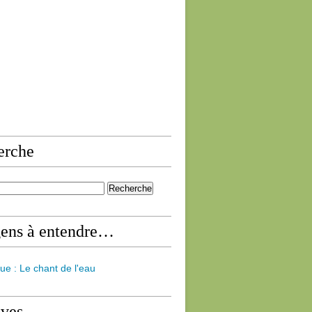
erche
gens à entendre…
ue : Le chant de l'eau
ives