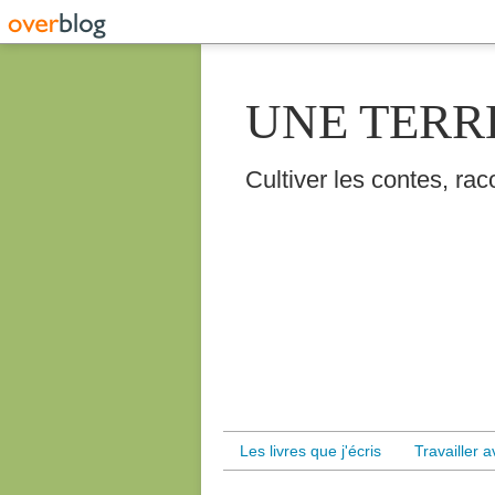
UNE TERR
Cultiver les contes, raco
Les livres que j'écris
Travailler 