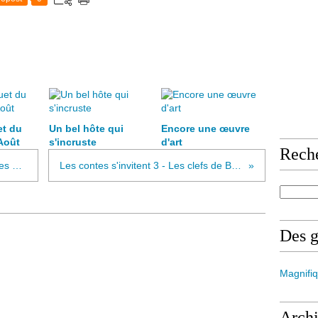
et du
Un bel hôte qui
Encore une œuvre
Août
s'incruste
d'art
Rech
Les contes s'invitent 2 - Les chaises des nains...
Les contes s'invitent 3 - Les clefs de Barbe Bleue
Des 
Magnifiq
Arch