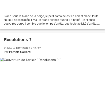
Blanc Sous le blanc de la neige, le petit domaine est en noir et blanc, toute
couleur s'est effacée. Il y a un grand silence quand il a neigé, un silence
doux, très doux. Il semble que le temps s'arrête, que toute activité s'arrête,
que tout va s'endormir...
Résolutions ?
Publié le 18/01/2023 à 16:37
Par
Patricia Gaillard