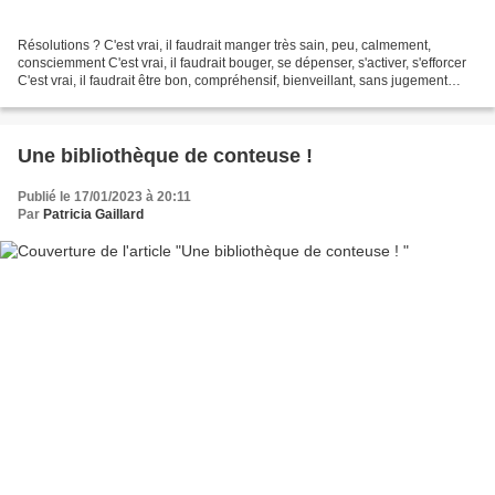
Résolutions ? C'est vrai, il faudrait manger très sain, peu, calmement,
consciemment C'est vrai, il faudrait bouger, se dépenser, s'activer, s'efforcer
C'est vrai, il faudrait être bon, compréhensif, bienveillant, sans jugement
C'est vrai Mais cela c'est...
Une bibliothèque de conteuse !
Publié le 17/01/2023 à 20:11
Par
Patricia Gaillard