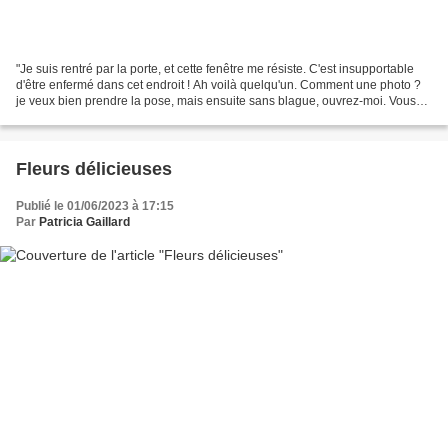
"Je suis rentré par la porte, et cette fenêtre me résiste. C'est insupportable
d'être enfermé dans cet endroit ! Ah voilà quelqu'un. Comment une photo ?
je veux bien prendre la pose, mais ensuite sans blague, ouvrez-moi. Vous
n'imaginez pas comme c'est...
Fleurs délicieuses
Publié le 01/06/2023 à 17:15
Par
Patricia Gaillard