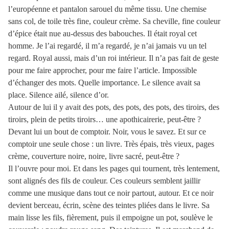
l’européenne et pantalon sarouel du même tissu. Une chemise
sans col, de toile très fine, couleur crème. Sa cheville, fine couleur
d’épice était nue au-dessus des babouches. Il était royal cet
homme. Je l’ai regardé, il m’a regardé, je n’ai jamais vu un tel
regard. Royal aussi, mais d’un roi intérieur. Il n’a pas fait de geste
pour me faire approcher, pour me faire l’article. Impossible
d’échanger des mots. Quelle importance. Le silence avait sa
place. Silence ailé, silence d’or.
Autour de lui il y avait des pots, des pots, des pots, des tiroirs, des
tiroirs, plein de petits tiroirs… une apothicairerie, peut-être ?
Devant lui un bout de comptoir. Noir, vous le savez. Et sur ce
comptoir une seule chose : un livre. Très épais, très vieux, pages
crème, couverture noire, noire, livre sacré, peut-être ?
Il l’ouvre pour moi. Et dans les pages qui tournent, très lentement,
sont alignés des fils de couleur. Ces couleurs semblent jaillir
comme une musique dans tout ce noir partout, autour. Et ce noir
devient berceau, écrin, scène des teintes pliées dans le livre. Sa
main lisse les fils, fièrement, puis il empoigne un pot, soulève le