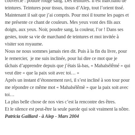
couvercle : poudre rouge sang. Des teintures. Il est marchand de
teintures. Teintures pour tissus, tissus d’Alep, tout l’orient tissé.
Maintenant il sait que j’ai compris. Pour moi il tourne les pages et
me présente ce chant de couleurs. Mes yeux vont des fils aux
doigts, aux yeux. Noir, poudre sang, la couleur, l’or ! Dans ses
gestes, toute sa vie de marchand de teintures et moi invitée à
visiter son royaume.
Nous ne nous sommes jamais rien dit. Puis à la fin du livre, pour
le remercier, je me suis inclinée, pour lui dire ce mot que je
tâchais d’apprendre depuis que j’étais là-bas, « Mahalsélêmé » qui
veut dire « que la paix soit avec toi… »
Après un instant d’étonnement ravi, il s’est incliné à son tour pour
me répondre ce même mot « Mahalsélêmè » que la paix soit avec
toi…
La plus belle chose de nos vies c’est la rencontre des êtres.
Et le silence est peut-être la seule parole qui soit vraiment la nôtre.
Patricia Gaillard -
à Alep - Mars 2004