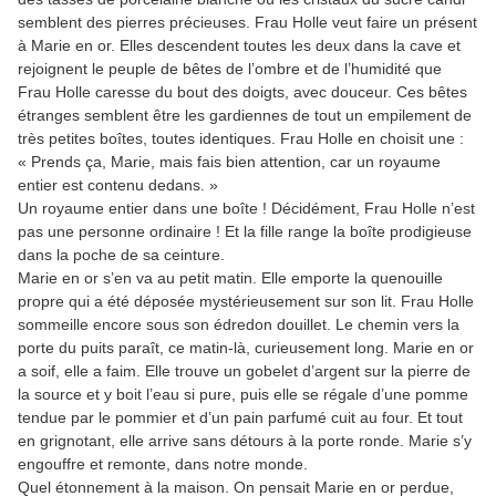
semblent des pierres précieuses. Frau Holle veut faire un présent
à Marie en or. Elles descendent toutes les deux dans la cave et
rejoignent le peuple de bêtes de l’ombre et de l’humidité que
Frau Holle caresse du bout des doigts, avec douceur. Ces bêtes
étranges semblent être les gardiennes de tout un empilement de
très petites boîtes, toutes identiques. Frau Holle en choisit une :
« Prends ça, Marie, mais fais bien attention, car un royaume
entier est contenu dedans. »
Un royaume entier dans une boîte ! Décidément, Frau Holle n’est
pas une personne ordinaire ! Et la fille range la boîte prodigieuse
dans la poche de sa ceinture.
Marie en or s’en va au petit matin. Elle emporte la quenouille
propre qui a été déposée mystérieusement sur son lit. Frau Holle
sommeille encore sous son édredon douillet. Le chemin vers la
porte du puits paraît, ce matin-là, curieusement long. Marie en or
a soif, elle a faim. Elle trouve un gobelet d’argent sur la pierre de
la source et y boit l’eau si pure, puis elle se régale d’une pomme
tendue par le pommier et d’un pain parfumé cuit au four. Et tout
en grignotant, elle arrive sans détours à la porte ronde. Marie s’y
engouffre et remonte, dans notre monde.
Quel étonnement à la maison. On pensait Marie en or perdue,