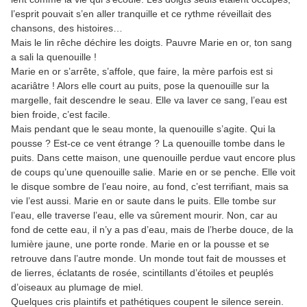
l’esprit pouvait s’en aller tranquille et ce rythme réveillait des
chansons, des histoires…
Mais le lin rêche déchire les doigts. Pauvre Marie en or, ton sang
a sali la quenouille !
Marie en or s’arrête, s’affole, que faire, la mère parfois est si
acariâtre ! Alors elle court au puits, pose la quenouille sur la
margelle, fait descendre le seau. Elle va laver ce sang, l’eau est
bien froide, c’est facile.
Mais pendant que le seau monte, la quenouille s’agite. Qui la
pousse ? Est-ce ce vent étrange ? La quenouille tombe dans le
puits. Dans cette maison, une quenouille perdue vaut encore plus
de coups qu’une quenouille salie. Marie en or se penche. Elle voit
le disque sombre de l’eau noire, au fond, c’est terrifiant, mais sa
vie l’est aussi. Marie en or saute dans le puits. Elle tombe sur
l’eau, elle traverse l’eau, elle va sûrement mourir. Non, car au
fond de cette eau, il n’y a pas d’eau, mais de l’herbe douce, de la
lumière jaune, une porte ronde. Marie en or la pousse et se
retrouve dans l’autre monde. Un monde tout fait de mousses et
de lierres, éclatants de rosée, scintillants d’étoiles et peuplés
d’oiseaux au plumage de miel.
Quelques cris plaintifs et pathétiques coupent le silence serein.