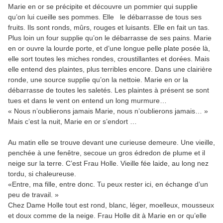
Marie en or se précipite et découvre un pommier qui supplie
qu’on lui cueille ses pommes. Elle le débarrasse de tous ses
fruits. Ils sont ronds, mûrs, rouges et luisants. Elle en fait un tas.
Plus loin un four supplie qu’on le débarrasse de ses pains. Marie
en or ouvre la lourde porte, et d’une longue pelle plate posée là,
elle sort toutes les miches rondes, croustillantes et dorées. Mais
elle entend des plaintes, plus terribles encore. Dans une clairière
ronde, une source supplie qu’on la nettoie. Marie en or la
débarrasse de toutes les saletés. Les plaintes à présent se sont
tues et dans le vent on entend un long murmure…
« Nous n’oublierons jamais Marie, nous n’oublierons jamais… »
Mais c’est la nuit, Marie en or s’endort …
Au matin elle se trouve devant une curieuse demeure. Une vieille,
penchée à une fenêtre, secoue un gros édredon de plume et il
neige sur la terre. C’est Frau Holle. Vieille fée laide, au long nez
tordu, si chaleureuse.
«Entre, ma fille, entre donc. Tu peux rester ici, en échange d’un
peu de travail. »
Chez Dame Holle tout est rond, blanc, léger, moelleux, mousseux
et doux comme de la neige. Frau Holle dit à Marie en or qu’elle