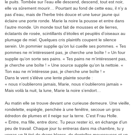
le puits. Tombée sur l’eau elle descend, descend, tout est noir,
elle va sûrement mourir… Pourtant au fond de cette eau, il n’y a
pas d’eau, mais de l’herbe très douce et une lueur jaune qui
éclaire une porte ronde. Marie la noire la pousse et entre dans
l’autre monde. Un monde tout fait de mousses et de lierres,
éclatants de rosée, scintillants d’étoiles et peuplés d’oiseaux au
plumage de miel. Quelques cris plaintifs coupent le silence
serein. Un pommier supplie qu’on lui cueille ses pommes. « Tes
pommes ne m’intéressent pas, je cherche une boîte ! » Un four
supplie qu’on sorte ses pains. « Tes pains ne m’intéressent pas,
je cherche une boîte ! » Une source supplie qu’on la nettoie. «
Ton eau ne m’intéresse pas, je cherche une boîte ! »
Dans le vent s’élève une lente plainte sourde :
« nous n’oublierons jamais, Marie, nous n’oublierons jamais »
Mais voilà la nuit, la lune, Marie la noire s’endort…
Au matin elle se trouve devant une curieuse demeure. Une vieille,
rondelette, espiègle, penchée à une fenêtre, secoue un gros
édredon de plumes et il neige sur la terre. C’est Frau Holle.
« Entre, ma fille, entre donc. Tu peux rester ici, en échange d’un
peu de travail. Chaque jour tu entreras dans ma chambre, tu y
verras un lit tiré de draps blancs, de dentelles mousseuses et un