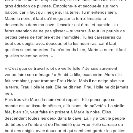
gros édredon de plumes. Empoigne-le et secoue-le sur mon
balcon, car il faut qu’il neige sur la terre. Tu m’entends bien,
Marie la noire, il faut qu’il neige sur la terre. Ensuite tu
descendras dans ma cave, l’escalier est étroit et humide - tu
feras attention de ne pas glisser – tu verras là tout un peuple de
petites bêtes de l’ombre et de l’humidité. Tu les caresseras du
bout des doigts, avec douceur, et tu les nourriras, car il faut
qu’elles soient nourries. Tu m’entends bien, Marie la noire, il faut
qu’elles soient nourries. »
« C’est quoi ce travail idiot de vieille folle ? Je suis sûrement
venue faire son ménage ! » Se dit la fille, exaspérée. Alors elle
fait semblant, pour tromper Frau Holle. Mais il ne neige plus sur
la terre. Frau Holle le sait. Elle ne dit rien. Frau Holle ne dit jamais
rien.
Puis très vite Marie la noire veut repartir. Elle pense que ce
monde est un tissu de bêtises, d’illusions, de naïvetés. La vieille
fée, bien sûr, veut faire un présent à Marie la noire. Elles
descendent toutes les deux dans la cave. Là il y a tout le peuple
de bêtes de l’ombre et de l’humidité que Frau Holle caresse du
bout des doigts, avec douceur et qui semblent garder les petites