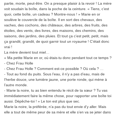
partie, morte, peut-être. On a presque plaisir à la revoir ! La mère
voit soudain la boîte, dans la poche de la ceinture. « Tiens, c’est
quoi, cette boîte, un cadeau ? Montre-nous ! » Marie en or
soulève le couvercle de la boîte. Il en sort des chevaux, des
vaches, des cochons, des châteaux, des arbres, des fruits, des
étoiles, des vents, des livres, des maisons, des chemins, des
saisons, des jardins, des pluies. Et tout ça c’est petit, petit, mais
ça grandit, grandit, de quoi garnir tout un royaume ! C’était donc
vrai !
La mère devient tout miel…
« Ma petite Marie en or, où étais-tu donc pendant tout ce temps ?
- Chez Frau Holle
- Chez Frau Holle ? Comment est-ce possible ? Où cela ? …
- Tout au fond du puits. Sous l’eau, il n’y a pas d’eau, mais de
l’herbe douce, une lumière jaune, une porte ronde, qui mène à
l’autre monde.
- Marie la noire, tu as bien entendu le récit de ta sœur ? Tu vas
immédiatement faire la même chose, pour rapporter une boîte toi
aussi. Dépêche-toi ! » Le ton est plus que sec.
Marie la noire, la préférée, n’a pas du tout envie d’y aller. Mais
elle a tout de même peur de sa mère et elle s’en va se jeter dans