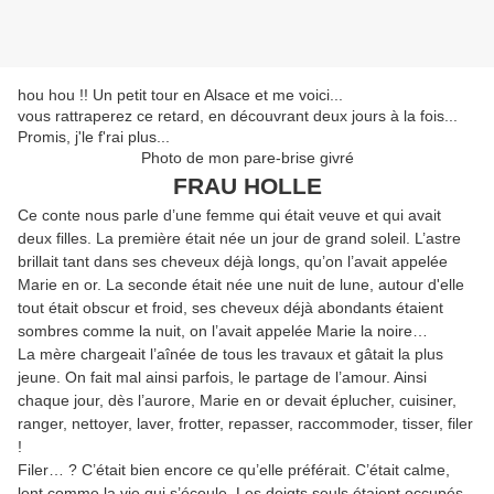
hou hou !! Un petit tour en Alsace et me voici...
vous rattraperez ce retard, en découvrant deux jours à la fois...
Promis, j'le f'rai plus...
Photo de mon pare-brise givré
FRAU HOLLE
Ce conte nous parle d’une femme qui était veuve et qui avait
deux filles. La première était née un jour de grand soleil. L’astre
brillait tant dans ses cheveux déjà longs, qu’on l’avait appelée
Marie en or. La seconde était née une nuit de lune, autour d'elle
tout était obscur et froid, ses cheveux déjà abondants étaient
sombres comme la nuit, on l’avait appelée Marie la noire…
La mère chargeait l’aînée de tous les travaux et gâtait la plus
jeune. On fait mal ainsi parfois, le partage de l’amour. Ainsi
chaque jour, dès l’aurore, Marie en or devait éplucher, cuisiner,
ranger, nettoyer, laver, frotter, repasser, raccommoder, tisser, filer
!
Filer… ? C’était bien encore ce qu’elle préférait. C’était calme,
lent comme la vie qui s’écoule. Les doigts seuls étaient occupés,