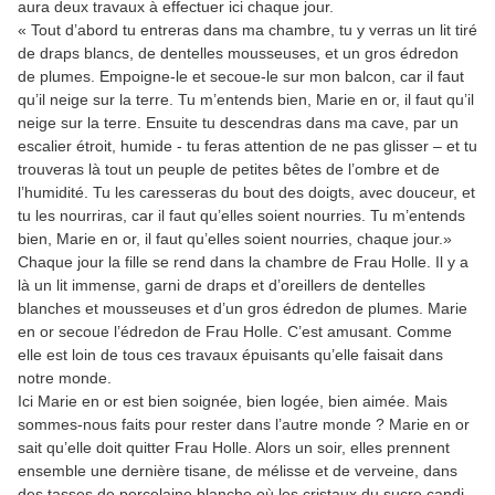
aura deux travaux à effectuer ici chaque jour.
« Tout d’abord tu entreras dans ma chambre, tu y verras un lit tiré
de draps blancs, de dentelles mousseuses, et un gros édredon
de plumes. Empoigne-le et secoue-le sur mon balcon, car il faut
qu’il neige sur la terre. Tu m’entends bien, Marie en or, il faut qu’il
neige sur la terre. Ensuite tu descendras dans ma cave, par un
escalier étroit, humide - tu feras attention de ne pas glisser – et tu
trouveras là tout un peuple de petites bêtes de l’ombre et de
l’humidité. Tu les caresseras du bout des doigts, avec douceur, et
tu les nourriras, car il faut qu’elles soient nourries. Tu m’entends
bien, Marie en or, il faut qu’elles soient nourries, chaque jour.»
Chaque jour la fille se rend dans la chambre de Frau Holle. Il y a
là un lit immense, garni de draps et d’oreillers de dentelles
blanches et mousseuses et d’un gros édredon de plumes. Marie
en or secoue l’édredon de Frau Holle. C’est amusant. Comme
elle est loin de tous ces travaux épuisants qu’elle faisait dans
notre monde.
Ici Marie en or est bien soignée, bien logée, bien aimée. Mais
sommes-nous faits pour rester dans l’autre monde ? Marie en or
sait qu’elle doit quitter Frau Holle. Alors un soir, elles prennent
ensemble une dernière tisane, de mélisse et de verveine, dans
des tasses de porcelaine blanche où les cristaux du sucre candi