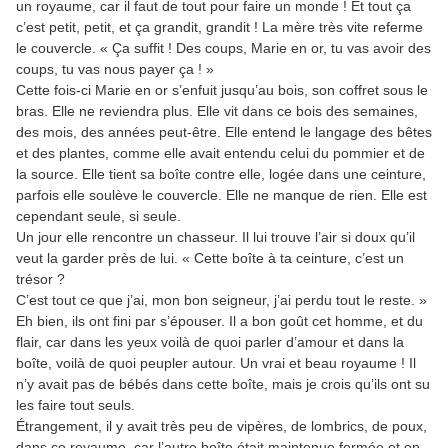
un royaume, car il faut de tout pour faire un monde ! Et tout ça
c’est petit, petit, et ça grandit, grandit ! La mère très vite referme
le couvercle. «
Ç
a suffit ! Des coups, Marie en or, tu vas avoir des
coups, tu vas nous payer ça ! »
Cette fois-ci Marie en or s’enfuit jusqu’au bois, son coffret sous le
bras. Elle ne reviendra plus. Elle vit dans ce bois des semaines,
des mois, des années peut-être. Elle entend le langage des bêtes
et des plantes, comme elle avait entendu celui du pommier et de
la source. Elle tient sa boîte contre elle, logée dans une ceinture,
parfois elle soulève le couvercle. Elle ne manque de rien. Elle est
cependant seule, si seule.
Un jour elle rencontre un chasseur. Il lui trouve l’air si doux qu’il
veut la garder près de lui. « Cette boîte à ta ceinture, c’est un
trésor ?
C’est tout ce que j’ai, mon bon seigneur, j’ai perdu tout le reste. »
Eh bien, ils ont fini par s’épouser. Il a bon goût cet homme, et du
flair, car dans les yeux voilà de quoi parler d’amour et dans la
boîte, voilà de quoi peupler autour. Un vrai et beau royaume ! Il
n’y avait pas de bébés dans cette boîte, mais je crois qu’ils ont su
les faire tout seuls.
Étrangement, il y avait très peu de vipères, de lombrics, de poux,
dans ce royaume, car l’autre boîte était maintenue fermée et on