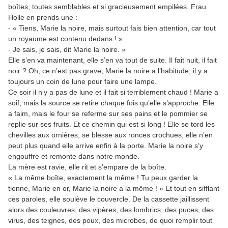
boîtes, toutes semblables et si gracieusement empilées. Frau
Holle en prends une :
- « Tiens, Marie la noire, mais surtout fais bien attention, car tout
un royaume est contenu dedans ! »
- Je sais, je sais, dit Marie la noire. »
Elle s’en va maintenant, elle s’en va tout de suite. Il fait nuit, il fait
noir ? Oh, ce n’est pas grave, Marie la noire a l’habitude, il y a
toujours un coin de lune pour faire une lampe.
Ce soir il n’y a pas de lune et il fait si terriblement chaud ! Marie a
soif, mais la source se retire chaque fois qu’elle s’approche. Elle
a faim, mais le four se referme sur ses pains et le pommier se
replie sur ses fruits. Et ce chemin qui est si long ! Elle se tord les
chevilles aux ornières, se blesse aux ronces crochues, elle n’en
peut plus quand elle arrive enfin à la porte. Marie la noire s’y
engouffre et remonte dans notre monde.
La mère est ravie, elle rit et s’empare de la boîte.
« La même boîte, exactement la même ! Tu peux garder la
tienne, Marie en or, Marie la noire a la même ! » Et tout en sifflant
ces paroles, elle soulève le couvercle. De la cassette jaillissent
alors des couleuvres, des vipères, des lombrics, des puces, des
virus, des teignes, des poux, des microbes, de quoi remplir tout