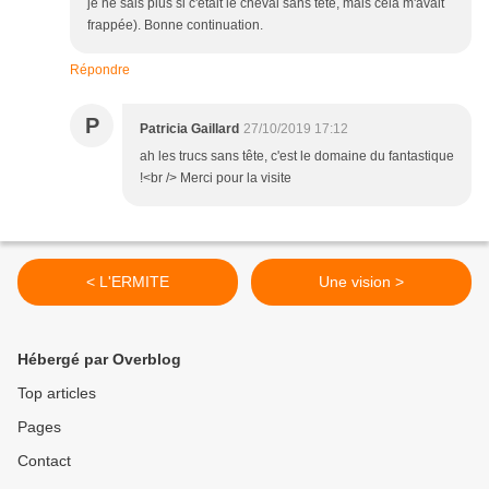
je ne sais plus si c'était le cheval sans tête, mais cela m'avait
frappée). Bonne continuation.
Répondre
P
Patricia Gaillard
27/10/2019 17:12
ah les trucs sans tête, c'est le domaine du fantastique
!<br /> Merci pour la visite
< L'ERMITE
Une vision >
Hébergé par Overblog
Top articles
Pages
Contact