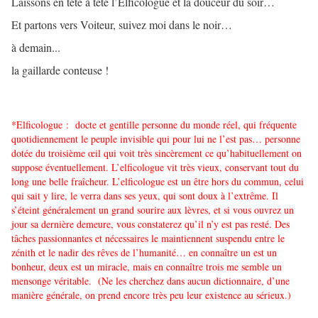
Laissons en tête à tête l’Elficologue et la douceur du soir…
Et partons vers Voiteur, suivez moi dans le noir…
à demain...
la gaillarde conteuse !
*Elficologue : docte et gentille personne du monde réel, qui fréquente
quotidiennement le peuple invisible qui pour lui ne l’est pas… personne
dotée du troisième œil qui voit très sincèrement ce qu’habituellement on
suppose éventuellement. L’elficologue vit très vieux, conservant tout du
long une belle fraîcheur. L’elficologue est un être hors du commun, celui
qui sait y lire, le verra dans ses yeux, qui sont doux à l’extrême. Il
s’éteint généralement un grand sourire aux lèvres, et si vous ouvrez un
jour sa dernière demeure, vous constaterez qu’il n’y est pas resté. Des
tâches passionnantes et nécessaires le maintiennent suspendu entre le
zénith et le nadir des rêves de l’humanité… en connaître un est un
bonheur, deux est un miracle, mais en connaître trois me semble un
mensonge véritable. (Ne les cherchez dans aucun dictionnaire, d’une
manière générale, on prend encore très peu leur existence au sérieux.)