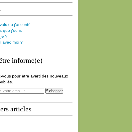
s
vals où j'ai conté
s que j'écris
-je ?
er avec moi ?
être informé(e)
-vous pour être averti des nouveaux
publiés.
ers articles