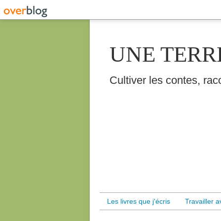
UNE TERR
Cultiver les contes, raco
Les livres que j'écris
Travailler 