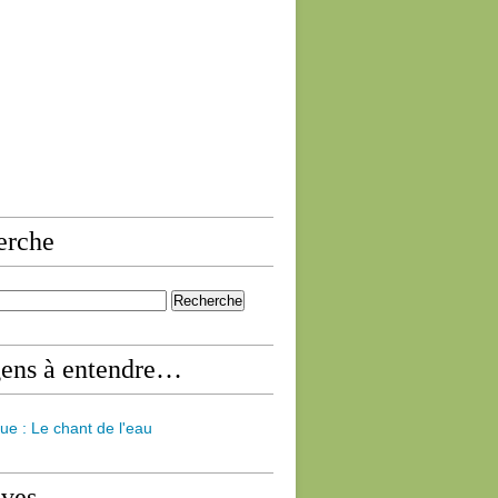
erche
gens à entendre…
ue : Le chant de l'eau
ives