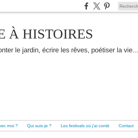
E À HISTOIRES
nter le jardin, écrire les rêves, poétiser la vie...
avec moi ?
Qui suis-je ?
Les festivals où j'ai conté
Contact