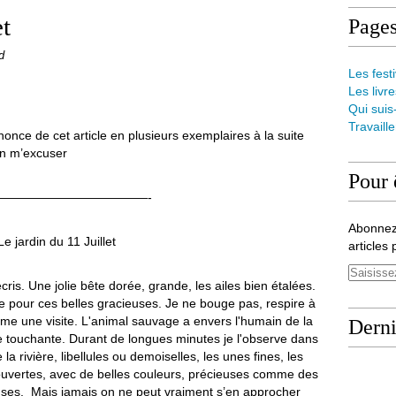
et
Page
d
Les festi
Les livre
Qui suis
Travaill
nonce de cet article en plusieurs exemplaires à la suite
en m’excuser
Pour 
————————————-
Abonnez
Le jardin du 11 Juillet
articles 
écris. Une jolie bête dorée, grande, les ailes bien étalées.
e pour ces belles gracieuses. Je ne bouge pas, respire à
me une visite. L'animal sauvage a envers l'humain de la
Derni
le touchante. Durant de longues minutes je l'observe dans
la rivière, libellules ou demoiselles, les unes fines, les
 ouvertes, avec de belles couleurs, précieuses comme des
uses. Mais jamais on ne peut vraiment s’en approcher