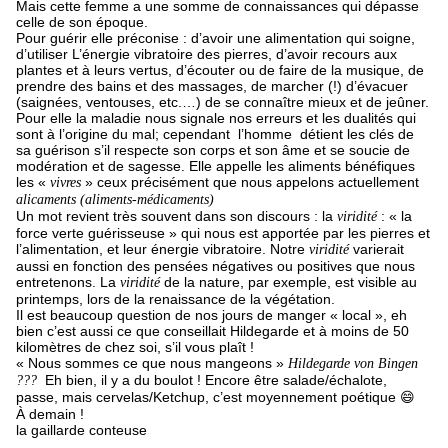
Mais cette femme a une somme de connaissances qui dépasse
celle de son époque.
Pour guérir elle préconise : d’avoir une alimentation qui soigne,
d’utiliser L’énergie vibratoire des pierres, d’avoir recours aux
plantes et à leurs vertus, d’écouter ou de faire de la musique, de
prendre des bains et des massages, de marcher (!) d’évacuer
(saignées, ventouses, etc.…) de se connaître mieux et de jeûner.
Pour elle la maladie nous signale nos erreurs et les dualités qui
sont à l’origine du mal; cependant
l’homme
détient les clés de
sa guérison s’il respecte son corps et son âme et se soucie de
modération et de sagesse. Elle appelle les aliments bénéfiques
les «
» ceux précisément que nous appelons actuellement
vivres
alicaments (aliments-médicaments)
Un mot revient très souvent dans son discours : la
: « la
viridité
force verte guérisseuse » qui nous est apportée par les pierres et
l’alimentation, et leur énergie vibratoire. Notre
varierait
viridité
aussi en fonction des pensées négatives ou positives que nous
entretenons. La
de la nature, par exemple, est visible au
viridité
printemps, lors de la renaissance de la végétation.
Il est beaucoup question de nos jours de manger « local », eh
bien c’est aussi ce que conseillait Hildegarde et à moins de 50
kilomètres de chez soi, s’il vous plaît !
« Nous sommes ce que nous mangeons »
Hildegarde von Bingen
Eh bien, il y a du boulot ! Encore être salade/échalote,
???
passe, mais cervelas/Ketchup, c’est moyennement poétique
😄
À demain !
la gaillarde conteuse