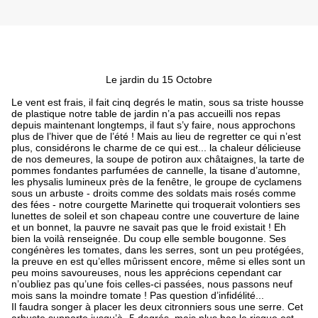
Le jardin du 15 Octobre
Le vent est frais, il fait cinq degrés le matin, sous sa triste housse
de plastique notre table de jardin n’a pas accueilli nos repas
depuis maintenant longtemps, il faut s’y faire, nous approchons
plus de l’hiver que de l’été ! Mais au lieu de regretter ce qui n’est
plus, considérons le charme de ce qui est... la chaleur délicieuse
de nos demeures, la soupe de potiron aux châtaignes, la tarte de
pommes fondantes parfumées de cannelle, la tisane d’automne,
les physalis lumineux près de la fenêtre, le groupe de cyclamens
sous un arbuste - droits comme des soldats mais rosés comme
des fées - notre courgette Marinette qui troquerait volontiers ses
lunettes de soleil et son chapeau contre une couverture de laine
et un bonnet, la pauvre ne savait pas que le froid existait ! Eh
bien la voilà renseignée. Du coup elle semble bougonne. Ses
congénères les tomates, dans les serres, sont un peu protégées,
la preuve en est qu’elles mûrissent encore, même si elles sont un
peu moins savoureuses, nous les apprécions cependant car
n’oubliez pas qu’une fois celles-ci passées, nous passons neuf
mois sans la moindre tomate ! Pas question d’infidélité...
Il faudra songer à placer les deux citronniers sous une serre. Cet