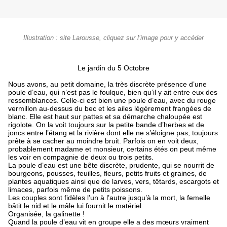
Illustration : site Larousse, cliquez sur l’image pour y accéder
Le jardin du 5 Octobre
Nous avons, au petit domaine, la très discrète présence d’une
poule d’eau, qui n’est pas le foulque, bien qu’il y ait entre eux des
ressemblances. Celle-ci est bien une poule d’eau, avec du rouge
vermillon au-dessus du bec et les ailes légèrement frangées de
blanc. Elle est haut sur pattes et sa démarche chaloupée est
rigolote. On la voit toujours sur la petite bande d’herbes et de
joncs entre l’étang et la rivière dont elle ne s’éloigne pas, toujours
prête à se cacher au moindre bruit. Parfois on en voit deux,
probablement madame et monsieur, certains étés on peut même
les voir en compagnie de deux ou trois petits.
La poule d’eau est une bête discrète, prudente, qui se nourrit de
bourgeons, pousses, feuilles, fleurs, petits fruits et graines, de
plantes aquatiques ainsi que de larves, vers, têtards, escargots et
limaces, parfois même de petits poissons.
Les couples sont fidèles l’un à l’autre jusqu’à la mort, la femelle
bâtit le nid et le mâle lui fournit le matériel.
Organisée, la galinette !
Quand la poule d’eau vit en groupe elle a des mœurs vraiment