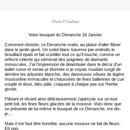
Photo P.Gaillard
Votre bouquet du Dimanche 16 Janvier
Comment résister, ce Dimanche matin, au plaisir d’aller flâner
dans le jardin givré. Un soleil blanc traverse par endroits le
brouillard épais et fait scintiller tout ce qu’il touche, comme un
orfèvre céleste qui sèmerait des poignées de diamants
minuscules. J’ai l’impression de déambuler dans le décor d’un
ballet russe et serais-je étonnée si je voyais soudain surgir de
derrière les arbustes blanchis, des danseuses vêtues de légère
mousseline immaculée et chaussées de fines ballerines de cuir
souple et doux, bleu pâle, craquant à chaque pas sur l’herbe
givrée.
Flânant et rêvant ainsi délicieusement, j’aperçois sur un tout
petit toit, les fines fleurs glacées de la mousse. Voici donc que
se présente de lui-même le bouquet de ce Dimanche, me dis-
je…
Mais il me faut être honnête, aucune mousse ne fait de fleurs.
Eh non.