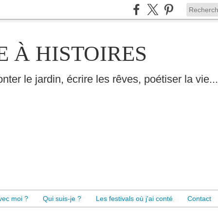
E À HISTOIRES
nter le jardin, écrire les rêves, poétiser la vie...
avec moi ?
Qui suis-je ?
Les festivals où j'ai conté
Contact