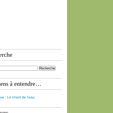
erche
gens à entendre…
ue : Le chant de l'eau
ives