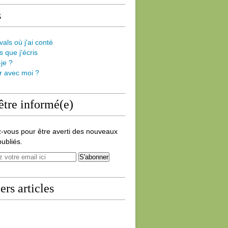
s
vals où j'ai conté
s que j'écris
-je ?
er avec moi ?
être informé(e)
-vous pour être averti des nouveaux
publiés.
ers articles