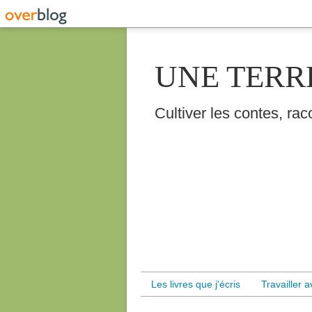
UNE TERR
Cultiver les contes, raco
Les livres que j'écris
Travailler 