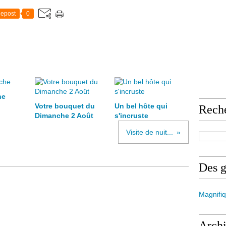
epost
0
he
Votre bouquet du
Un bel hôte qui
Rech
Dimanche 2 Août
s'incruste
Visite de nuit...
Des 
Magnifiq
Arch